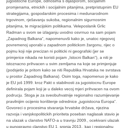
jugoistocne Europe, odnosima s dijasporom, socijalnim
promjenama, etnickih i socijalnim pitanjima, pretpristupnim EU
strategijama, gospodarskim procesima i medunarodnom
trgovinom, rješavanju sukoba, regionalnim sigurnosnim
pitanjima, te migracijskim politikama. Veleposlanik Grlic
Radman u svom se izlaganju uvodno osvrnuo na sam pojam
„Zapadnog Balkana“, napomenuvši kako je, unatoc njegovoj
povremenoj uporabi u zapadnom politickom žargonu, rijec o
pojmu koji nije precizan ni politicki ni geografski (jer se
primjerice nikada ne koristi pojam „Istocni Balkan“), a niti je
istoznacno prihvacen u svim zemljama na koje se primjenjuje
(podsjetio je pritom kako se niti Republika Hrvatska ne svrstava
u prostor Zapadnog Balkana). Osim toga, napomenuo je kako
je EU još 1999. kroz Pakt o stabilnosti za jugoistocnu Europe
definirala pojam koji je u daleko vecoj mjeri prihvacen na ovom
podrucju. Stoga je za sveobuhvatnije regionalno razumijevanje
pravilnijim ocijenio korištenje odrednice „jugoistocna Europa“.
Govoreci o procesima stvaranja hrvatske država, njezina
razvoja i vanjskopolitickih prioriteta poseban naglasak stavio je
na ulazak u clanstvo NATO-a u travnju 2009., ocekivani ulazak
u punopravno clanstvo EU 1. srpnja 2013., kao i regionalnu