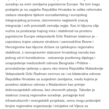
suradnju sa svim zemljama jugoistocne Europe. Na tom tragu
podsjetio je na uspjehe Republike Hrvatske te velike reformske
zadace obavljene tijekom euroatlantskog i europskog
integracijskog procesa, istovremeno naglasivši znacaj
integracije i svih preostalih zemalja regije. Kao tri kljucna cilja
nužna za postizanje trajnog mira i stabilnosti na prostoru
jugoistocne Europe veleposlanik Grlic Radman istaknuo je: -
uspostavu trajne ustavne strukture i samoodržive Bosne i
Hercegovine kao kljucne države za cjelokupnu regionalnu
stabilnost, s ravnopravnim statusom hrvatskog naroda kao
jednog od tri konstitutivna - ostvarenje pozitivnog dijaloga i
unaprjedenje medusobnih odnosa Beograda i Prištine -
pronalaženje rješenja u sporu oko imena Republike Makedonije
Veleposlanik Grlic Radman osvrnuo se i na bilateralne odnose
Republike Hrvatske sa susjednim zemljama, medu kojima je
posebno istaknuo odnose s Madarskom kao primjer
dobrosusjedskih odnosa, bez otvorenih pitanja. Takoder je
istaknuo znacaj regionalne suradnje, ponajprije kod
infrastrukturnih i energetskih projekata, cemu mogu pridonijeti
brojne regionalne organizacije i inicijative od Vijeca za