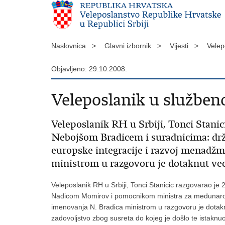
Naslovnica >
Glavni izbornik >
Vijesti >
Velep
Objavljeno: 29.10.2008.
Veleposlanik u službe
Veleposlanik RH u Srbiji, Tonci Stanic
Nebojšom Bradicem i suradnicima: d
europske integracije i razvoj menadžme
ministrom u razgovoru je dotaknut veci 
Veleposlanik RH u Srbiji, Tonci Stanicic razgovarao je
Nadicom Momirov i pomocnikom ministra za medunarodne
imenovanja N. Bradica ministrom u razgovoru je dotaknut 
zadovoljstvo zbog susreta do kojeg je došlo te istaknuo