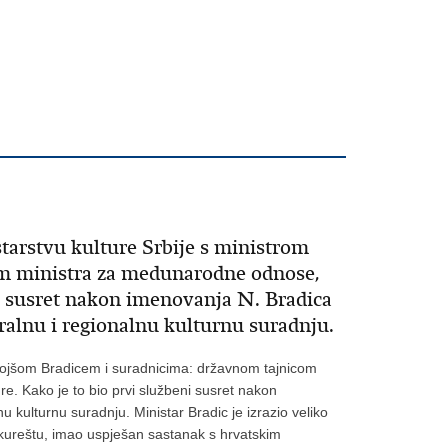
starstvu kulture Srbije s ministrom
 ministra za medunarodne odnose,
ni susret nakon imenovanja N. Bradica
eralnu i regionalnu kulturnu suradnju.
Nebojšom Bradicem i suradnicima: državnom tajnicom
. Kako je to bio prvi službeni susret nakon
u kulturnu suradnju. Ministar Bradic je izrazio veliko
Bukureštu, imao uspješan sastanak s hrvatskim