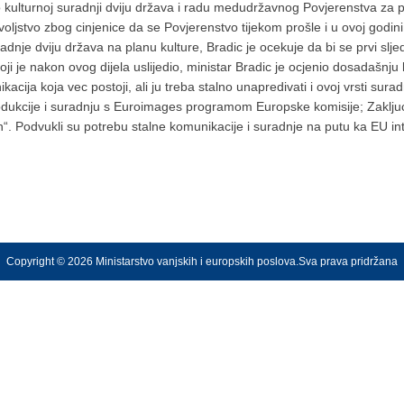
ulturnoj suradnji dviju država i radu medudržavnog Povjerenstva za po
ljstvo zbog cinjenice da se Povjerenstvo tijekom prošle i u ovoj godini
dnje dviju država na planu kulture, Bradic je ocekuje da bi se prvi sl
e nakon ovog dijela uslijedio, ministar Bradic je ocjenio dosadašnju ku
ija koja vec postoji, ali ju treba stalno unapredivati i ovoj vrsti surad
rodukcije i suradnju s Euroimages programom Europske komisije; Zakljuc
nih“. Podvukli su potrebu stalne komunikacije i suradnje na putu ka EU i
Copyright © 2026 Ministarstvo vanjskih i europskih poslova.Sva prava pridržana