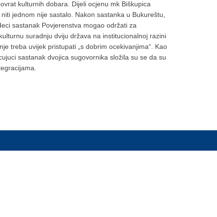
vrat kulturnih dobara. Dijeli ocjenu mk Biškupica
 niti jednom nije sastalo. Nakon sastanka u Bukureštu,
jedeci sastanak Povjerenstva mogao održati za
lturnu suradnju dviju država na institucionalnoj razini
nje treba uvijek pristupati „s dobrim ocekivanjima“. Kao
ujuci sastanak dvojica sugovornika složila su se da su
ntegracijama.