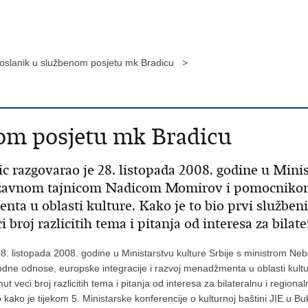
oslanik u službenom posjetu mk Bradicu >
nom posjetu mk Bradicu
ic razgovarao je 28. listopada 2008. godine u Mini
ržavnom tajnicom Nadicom Momirov i pomocnikom
nta u oblasti kulture. Kako je to bio prvi službe
broj razlicitih tema i pitanja od interesa za bilat
 28. listopada 2008. godine u Ministarstvu kulture Srbije s ministrom 
 odnose, europske integracije i razvoj menadžmenta u oblasti kulture
veci broj razlicitih tema i pitanja od interesa za bilateralnu i regionaln
 kako je tijekom 5. Ministarske konferencije o kulturnoj baštini JIE u 