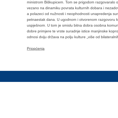
ministrom Biškupicem. Tom se prigodom razgovaralo o k
vezano na dinamiku povrata kulturnih dobara i nezadovo
a polazeci od nužnosti i neophodnosti unapredenja sura
petnaestak dana. U ugodnom i otvorenom razgovoru koji j
uspješnom. U tom je smislu bitna dobra osobna komunikac
dobre primjere te vrste suradnje istice manjinske kop
odnosi dviju država na polju kulture „više od bilateral
Priopćenja