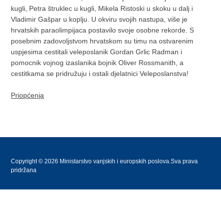
kugli, Petra štruklec u kugli, Mikela Ristoski u skoku u dalj i
Vladimir Gašpar u koplju. U okviru svojih nastupa, više je
hrvatskih paraolimpijaca postavilo svoje osobne rekorde. S
posebnim zadovoljstvom hrvatskom su timu na ostvarenim
uspjesima cestitali veleposlanik Gordan Grlic Radman i
pomocnik vojnog izaslanika bojnik Oliver Rossmanith, a
cestitkama se pridružuju i ostali djelatnici Veleposlanstva!
Priopćenja
Copyright © 2026 Ministarstvo vanjskih i europskih poslova.Sva prava
pridržana