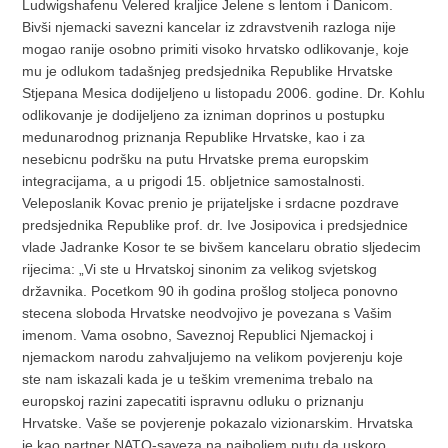
Ludwigshafenu Velered kraljice Jelene s lentom i Danicom.
Bivši njemacki savezni kancelar iz zdravstvenih razloga nije
mogao ranije osobno primiti visoko hrvatsko odlikovanje, koje
mu je odlukom tadašnjeg predsjednika Republike Hrvatske
Stjepana Mesica dodijeljeno u listopadu 2006. godine. Dr. Kohlu
odlikovanje je dodijeljeno za izniman doprinos u postupku
medunarodnog priznanja Republike Hrvatske, kao i za
nesebicnu podršku na putu Hrvatske prema europskim
integracijama, a u prigodi 15. obljetnice samostalnosti.
Veleposlanik Kovac prenio je prijateljske i srdacne pozdrave
predsjednika Republike prof. dr. Ive Josipovica i predsjednice
vlade Jadranke Kosor te se bivšem kancelaru obratio sljedecim
rijecima: „Vi ste u Hrvatskoj sinonim za velikog svjetskog
državnika. Pocetkom 90 ih godina prošlog stoljeca ponovno
stecena sloboda Hrvatske neodvojivo je povezana s Vašim
imenom. Vama osobno, Saveznoj Republici Njemackoj i
njemackom narodu zahvaljujemo na velikom povjerenju koje
ste nam iskazali kada je u teškim vremenima trebalo na
europskoj razini zapecatiti ispravnu odluku o priznanju
Hrvatske. Vaše se povjerenje pokazalo vizionarskim. Hrvatska
je kao partner NATO-saveza na najboljem putu da uskoro