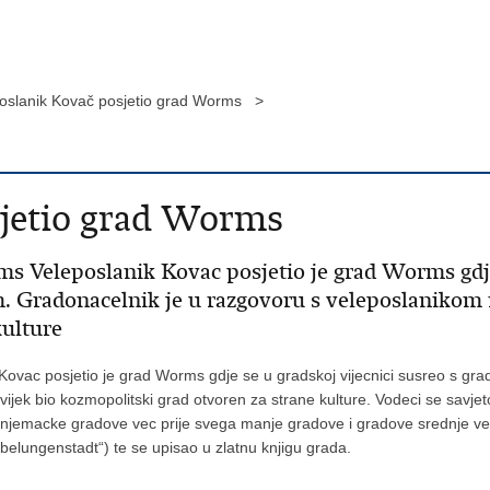
oslanik Kovač posjetio grad Worms >
sjetio grad Worms
s Veleposlanik Kovac posjetio je grad Worms gdje 
Gradonacelnik je u razgovoru s veleposlanikom 
kulture
Kovac posjetio je grad Worms gdje se u gradskoj vijecnici susreo s g
jek bio kozmopolitski grad otvoren za strane kulture. Vodeci se savje
njemacke gradove vec prije svega manje gradove i gradove srednje vel
elungenstadt“) te se upisao u zlatnu knjigu grada.