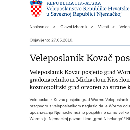
Naslovnica >
Glavni izbornik >
Vijesti >
Velep
Objavljeno: 27.05.2010.
Veleposlanik Kovač po
Veleposlanik Kovac posjetio grad Worm
gradonacelnikom Michaelom Kisselom. 
kozmopolitski grad otvoren za strane 
Veleposlanik Kovac posjetio grad Worms Veleposlanik 
razgovoru s veleposlanikom naglasio da je Worms oduvi
upoznavanje Njemacke nužno posjetiti ne samo velike 
Worms (u Njemackoj poznat i kao „grad Nibelunga“/“Nib