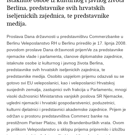
istaknute osobe iz kulturnog i javnog života
Berlina, predstavnike svih hrvatskih
iseljenickih zajednica, te predstavnike
medija.
Proslava Dana državnosti u predstavništvu Commerzbanke u
Berlinu Veleposlanstvo RH u Berlinu priredilo je 17. lipnja 2008.
povodom proslave Dana državnosti prijemVe za predstavnike
njemacke vlade i parlamenta, clanove diplomatske zajednice,
istaknute osobe iz kulturnog i javnog života Berlina,
predstavnike svih hrvatskih iseljenickih zajednica, te
predstavnike medija. Osobito uspjelom prijemu odazvali su se
gotovo svi EU veleposlanici, kao i veleposlanici Hrvatskoj
susjednih zemalja, zastupnici svih frakcija u Parlamentu, mnogi
visoki dužnosnici Ministarstva vanjskih poslova SR Njemacke,
ugledni njemacki i hrvatski gospodarstvenici, poduzetnici,
kulturni djelatnici i predstavnici akademske zajednice. Prijem je
održan u prostoru predstavništva Commerz banke na
prestižnom Pariser Platzu, tik do Brandenburških vrata. Ovom
je prilikom Veleposlanstvo u sklopu prijema pripremilo i izložbu