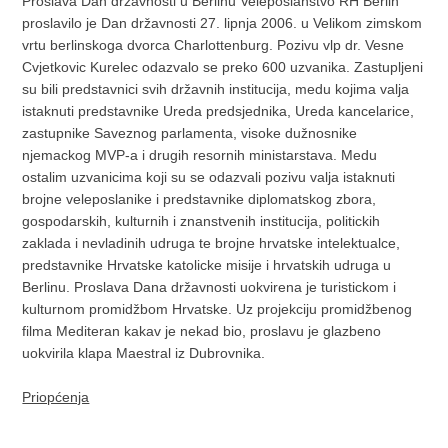
Proslava Dan državnosti u Berlinu Veleposlanstvo RH Berlin
proslavilo je Dan državnosti 27. lipnja 2006. u Velikom zimskom
vrtu berlinskoga dvorca Charlottenburg. Pozivu vlp dr. Vesne
Cvjetkovic Kurelec odazvalo se preko 600 uzvanika. Zastupljeni
su bili predstavnici svih državnih institucija, medu kojima valja
istaknuti predstavnike Ureda predsjednika, Ureda kancelarice,
zastupnike Saveznog parlamenta, visoke dužnosnike
njemackog MVP-a i drugih resornih ministarstava. Medu
ostalim uzvanicima koji su se odazvali pozivu valja istaknuti
brojne veleposlanike i predstavnike diplomatskog zbora,
gospodarskih, kulturnih i znanstvenih institucija, politickih
zaklada i nevladinih udruga te brojne hrvatske intelektualce,
predstavnike Hrvatske katolicke misije i hrvatskih udruga u
Berlinu. Proslava Dana državnosti uokvirena je turistickom i
kulturnom promidžbom Hrvatske. Uz projekciju promidžbenog
filma Mediteran kakav je nekad bio, proslavu je glazbeno
uokvirila klapa Maestral iz Dubrovnika.
Priopćenja