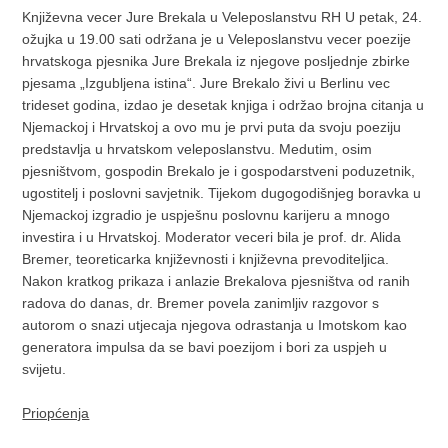
Književna vecer Jure Brekala u Veleposlanstvu RH U petak, 24.
ožujka u 19.00 sati održana je u Veleposlanstvu vecer poezije
hrvatskoga pjesnika Jure Brekala iz njegove posljednje zbirke
pjesama „Izgubljena istina“. Jure Brekalo živi u Berlinu vec
trideset godina, izdao je desetak knjiga i održao brojna citanja u
Njemackoj i Hrvatskoj a ovo mu je prvi puta da svoju poeziju
predstavlja u hrvatskom veleposlanstvu. Medutim, osim
pjesništvom, gospodin Brekalo je i gospodarstveni poduzetnik,
ugostitelj i poslovni savjetnik. Tijekom dugogodišnjeg boravka u
Njemackoj izgradio je uspješnu poslovnu karijeru a mnogo
investira i u Hrvatskoj. Moderator veceri bila je prof. dr. Alida
Bremer, teoreticarka književnosti i književna prevoditeljica.
Nakon kratkog prikaza i anlazie Brekalova pjesništva od ranih
radova do danas, dr. Bremer povela zanimljiv razgovor s
autorom o snazi utjecaja njegova odrastanja u Imotskom kao
generatora impulsa da se bavi poezijom i bori za uspjeh u
svijetu.
Priopćenja