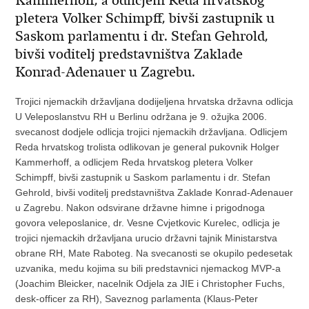
Kammerhoff, a odlicjem Reda hrvatskog
pletera Volker Schimpff, bivši zastupnik u
Saskom parlamentu i dr. Stefan Gehrold,
bivši voditelj predstavništva Zaklade
Konrad-Adenauer u Zagrebu.
Trojici njemackih državljana dodijeljena hrvatska državna odlicja
U Veleposlanstvu RH u Berlinu održana je 9. ožujka 2006.
svecanost dodjele odlicja trojici njemackih državljana. Odlicjem
Reda hrvatskog trolista odlikovan je general pukovnik Holger
Kammerhoff, a odlicjem Reda hrvatskog pletera Volker
Schimpff, bivši zastupnik u Saskom parlamentu i dr. Stefan
Gehrold, bivši voditelj predstavništva Zaklade Konrad-Adenauer
u Zagrebu. Nakon odsvirane državne himne i prigodnoga
govora veleposlanice, dr. Vesne Cvjetkovic Kurelec, odlicja je
trojici njemackih državljana urucio državni tajnik Ministarstva
obrane RH, Mate Raboteg. Na svecanosti se okupilo pedesetak
uzvanika, medu kojima su bili predstavnici njemackog MVP-a
(Joachim Bleicker, nacelnik Odjela za JIE i Christopher Fuchs,
desk-officer za RH), Saveznog parlamenta (Klaus-Peter