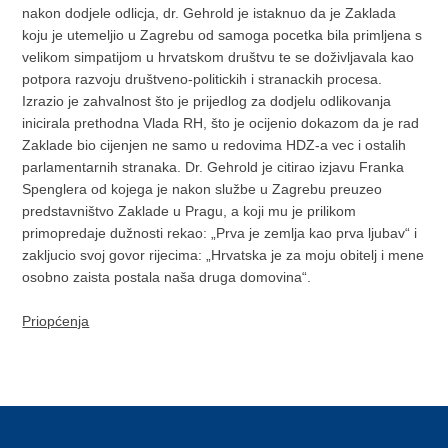
nakon dodjele odlicja, dr. Gehrold je istaknuo da je Zaklada
koju je utemeljio u Zagrebu od samoga pocetka bila primljena s
velikom simpatijom u hrvatskom društvu te se doživljavala kao
potpora razvoju društveno-politickih i stranackih procesa.
Izrazio je zahvalnost što je prijedlog za dodjelu odlikovanja
inicirala prethodna Vlada RH, što je ocijenio dokazom da je rad
Zaklade bio cijenjen ne samo u redovima HDZ-a vec i ostalih
parlamentarnih stranaka. Dr. Gehrold je citirao izjavu Franka
Spenglera od kojega je nakon službe u Zagrebu preuzeo
predstavništvo Zaklade u Pragu, a koji mu je prilikom
primopredaje dužnosti rekao: „Prva je zemlja kao prva ljubav“ i
zakljucio svoj govor rijecima: „Hrvatska je za moju obitelj i mene
osobno zaista postala naša druga domovina“.
Priopćenja