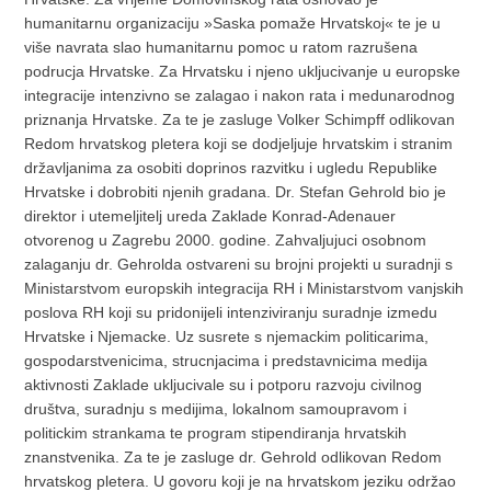
humanitarnu organizaciju »Saska pomaže Hrvatskoj« te je u
više navrata slao humanitarnu pomoc u ratom razrušena
podrucja Hrvatske. Za Hrvatsku i njeno ukljucivanje u europske
integracije intenzivno se zalagao i nakon rata i medunarodnog
priznanja Hrvatske. Za te je zasluge Volker Schimpff odlikovan
Redom hrvatskog pletera koji se dodjeljuje hrvatskim i stranim
državljanima za osobiti doprinos razvitku i ugledu Republike
Hrvatske i dobrobiti njenih gradana. Dr. Stefan Gehrold bio je
direktor i utemeljitelj ureda Zaklade Konrad-Adenauer
otvorenog u Zagrebu 2000. godine. Zahvaljujuci osobnom
zalaganju dr. Gehrolda ostvareni su brojni projekti u suradnji s
Ministarstvom europskih integracija RH i Ministarstvom vanjskih
poslova RH koji su pridonijeli intenziviranju suradnje izmedu
Hrvatske i Njemacke. Uz susrete s njemackim politicarima,
gospodarstvenicima, strucnjacima i predstavnicima medija
aktivnosti Zaklade ukljucivale su i potporu razvoju civilnog
društva, suradnju s medijima, lokalnom samoupravom i
politickim strankama te program stipendiranja hrvatskih
znanstvenika. Za te je zasluge dr. Gehrold odlikovan Redom
hrvatskog pletera. U govoru koji je na hrvatskom jeziku održao