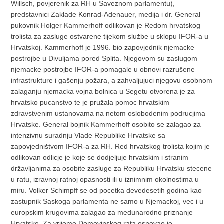
Willsch, povjerenik za RH u Saveznom parlamentu),
predstavnici Zaklade Konrad-Adenauer, medija i dr. General
pukovnik Holger Kammerhoff odlikovan je Redom hrvatskog
trolista za zasluge ostvarene tijekom službe u sklopu IFOR-a u
Hrvatskoj. Kammerhoff je 1996. bio zapovjednik njemacke
postrojbe u Divuljama pored Splita. Njegovom su zaslugom
njemacke postrojbe IFOR-a pomagale u obnovi razrušene
infrastrukture i gašenju požara, a zahvaljujuci njegovu osobnom
zalaganju njemacka vojna bolnica u Segetu otvorena je za
hrvatsko pucanstvo te je pružala pomoc hrvatskim
zdravstvenim ustanovama na netom oslobodenim podrucjima
Hrvatske. General bojnik Kammerhoff osobito se zalagao za
intenzivnu suradnju Vlade Republike Hrvatske sa
zapovjedništvom IFOR-a za RH. Red hrvatskog trolista kojim je
odlikovan odlicje je koje se dodjeljuje hrvatskim i stranim
državljanima za osobite zasluge za Republiku Hrvatsku stecene
u ratu, izravnoj ratnoj opasnosti ili u iznimnim okolnostima u
miru. Volker Schimpff se od pocetka devedesetih godina kao
zastupnik Saskoga parlamenta ne samo u Njemackoj, vec i u
europskim krugovima zalagao za medunarodno priznanje
Hrvatske. Za vrijeme Domovinskog rata osnovao je