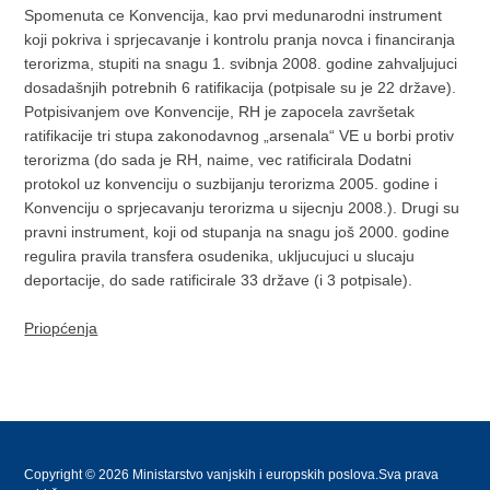
Spomenuta ce Konvencija, kao prvi medunarodni instrument
koji pokriva i sprjecavanje i kontrolu pranja novca i financiranja
terorizma, stupiti na snagu 1. svibnja 2008. godine zahvaljujuci
dosadašnjih potrebnih 6 ratifikacija (potpisale su je 22 države).
Potpisivanjem ove Konvencije, RH je zapocela završetak
ratifikacije tri stupa zakonodavnog „arsenala“ VE u borbi protiv
terorizma (do sada je RH, naime, vec ratificirala Dodatni
protokol uz konvenciju o suzbijanju terorizma 2005. godine i
Konvenciju o sprjecavanju terorizma u sijecnju 2008.). Drugi su
pravni instrument, koji od stupanja na snagu još 2000. godine
regulira pravila transfera osudenika, ukljucujuci u slucaju
deportacije, do sade ratificirale 33 države (i 3 potpisale).
Priopćenja
Copyright © 2026 Ministarstvo vanjskih i europskih poslova.Sva prava