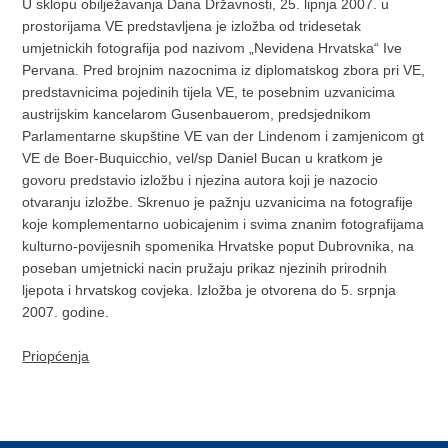
U sklopu obilježavanja Dana Državnosti, 25. lipnja 2007. u
prostorijama VE predstavljena je izložba od tridesetak
umjetnickih fotografija pod nazivom „Nevidena Hrvatska“ Ive
Pervana. Pred brojnim nazocnima iz diplomatskog zbora pri VE,
predstavnicima pojedinih tijela VE, te posebnim uzvanicima
austrijskim kancelarom Gusenbauerom, predsjednikom
Parlamentarne skupštine VE van der Lindenom i zamjenicom gt
VE de Boer-Buquicchio, vel/sp Daniel Bucan u kratkom je
govoru predstavio izložbu i njezina autora koji je nazocio
otvaranju izložbe. Skrenuo je pažnju uzvanicima na fotografije
koje komplementarno uobicajenim i svima znanim fotografijama
kulturno-povijesnih spomenika Hrvatske poput Dubrovnika, na
poseban umjetnicki nacin pružaju prikaz njezinih prirodnih
ljepota i hrvatskog covjeka. Izložba je otvorena do 5. srpnja
2007. godine.
Priopćenja