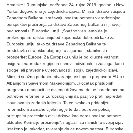
Hrvatske i Rumunjske, održanog 24. rujna 2019. godine u New
Yorku, dogovorena je zajednicka izjava. Ministri država susjeda
Zapadnom Balkanu izražavaju snažnu potporu vjerodostojnoj
perspektivi proširenja za države Zapadnog Balkana i njihovoj
buducnosti u Europskoj uniji. „Snažno vjerujemo da je
proširenje Europske unije od zajednicke dobrobiti kako za
Europsku uniju, tako za države Zapadnog Balkana te
predstavlja strateško ulaganje u sigurnost, stabilnost i
prosperitet Europe. Za Europsku uniju je od kljucne važnosti
osigurati napredak regije na osnovi individualnih zasluga, kao i
stroge, ali pravedne uvjetovanosti”, stoji u zajednickoj izjavi.
Ministri snažno podupiru otvaranje pristupnih pregovora EU-a s
Albanijom i Sjevernom Makedonijom. „Pocetak pristupnih
pregovora omogucit ce dvjema državama da se usredotoce na
potrebne reforme, a Europskoj uniji da pažljivo prati napredak
ispunjavanja zadanih kriterija. To ce svakako pridonijeti
reformskom zamahu cijele regije te dati potrebni poticaj
pristupnim procesima dviju država kao odraz snažne potpore
aktualne Komisije proširenju”, naglasili su ministri u svojoj izjavi.
Izraženo je, takoder, uvjerenje da ce novom sastavu Europske