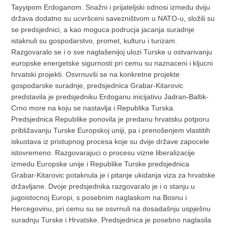
Tayyipom Erdoganom. Snažni i prijateljski odnosi izmedu dviju
država dodatno su ucvršceni savezništvom u NATO-u, složili su
se predsjednici, a kao moguca podrucja jacanja suradnje
istaknuli su gospodarstvo, promet, kulturu i turizam.
Razgovaralo se i o sve naglašenijoj ulozi Turske u ostvarivanju
europske energetske sigurnosti pri cemu su naznaceni i kljucni
hrvatski projekti. Osvrnuvši se na konkretne projekte
gospodarske suradnje, predsjednica Grabar-Kitarovic
predstavila je predsjedniku Erdoganu inicijativu Jadran-Baltik-
Crno more na koju se nastavlja i Republika Turska.
Predsjednica Republike ponovila je predanu hrvatsku potporu
približavanju Turske Europskoj uniji, pa i prenošenjem vlastitih
iskustava iz pristupnog procesa koje su dvije države zapocele
istovremeno. Razgovarajuci o procesu vizne liberalizacije
izmedu Europske unije i Republike Turske predsjednica
Grabar-Kitarovic potaknula je i pitanje ukidanja viza za hrvatske
državljane. Dvoje predsjednika razgovaralo je i o stanju u
jugoistocnoj Europi, s posebnim naglaskom na Bosnu i
Hercegovinu, pri cemu su se osvrnuli na dosadašnju uspješnu
suradnju Turske i Hrvatske. Predsjednica je posebno naglasila