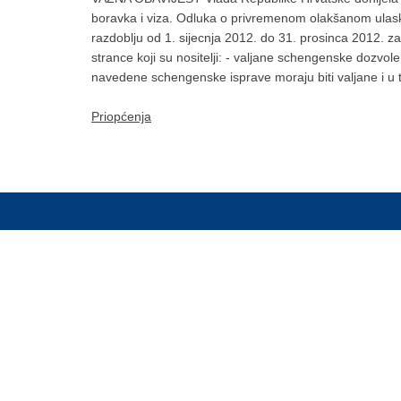
boravka i viza. Odluka o privremenom olakšanom ulasku
razdoblju od 1. sijecnja 2012. do 31. prosinca 2012. z
strance koji su nositelji: - valjane schengenske dozvo
navedene schengenske isprave moraju biti valjane i u t
Priopćenja