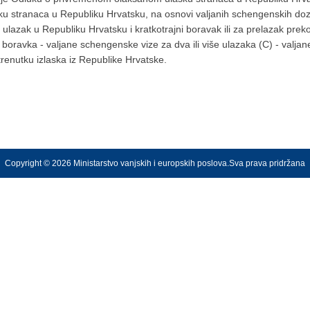
 stranaca u Republiku Hrvatsku, na osnovi valjanih schengenskih dozvo
a ulazak u Republiku Hrvatsku i kratkotrajni boravak ili za prelazak pr
le boravka - valjane schengenske vize za dva ili više ulazaka (C) - val
renutku izlaska iz Republike Hrvatske.
Copyright © 2026 Ministarstvo vanjskih i europskih poslova.Sva prava pridržana