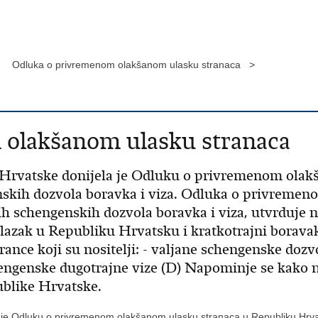
Odluka o privremenom olakšanom ulasku stranaca >
olakšanom ulasku stranaca
vatske donijela je Odluku o privremenom olakš
nskih dozvola boravka i viza. Odluka o privremen
 schengenskih dozvola boravka i viza, utvrduje ne
 ulazak u Republiku Hrvatsku i kratkotrajni borava
ance koji su nositelji: - valjane schengenske dozv
 schengenske dugotrajne vize (D) Napominje se kak
publike Hrvatske.
e Odluku o privremenom olakšanom ulasku stranaca u Republiku Hrvat