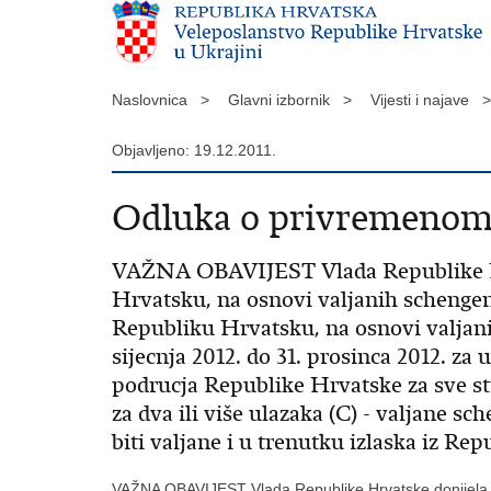
Naslovnica >
Glavni izbornik >
Vijesti i najave >
Objavljeno: 19.12.2011.
Odluka o privremenom 
VAŽNA OBAVIJEST Vlada Republike Hr
Hrvatsku, na osnovi valjanih schenge
Republiku Hrvatsku, na osnovi valjanih
sijecnja 2012. do 31. prosinca 2012. za
podrucja Republike Hrvatske za sve str
za dva ili više ulazaka (C) - valjane
biti valjane i u trenutku izlaska iz Re
VAŽNA OBAVIJEST Vlada Republike Hrvatske donijela j