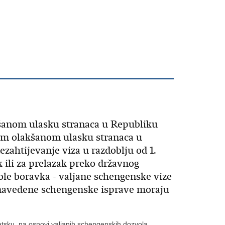
anom ulasku stranaca u Republiku
om olakšanom ulasku stranaca u
zahtijevanje viza u razdoblju od 1.
k ili za prelazak preko državnog
ole boravka - valjane schengenske vize
o navedene schengenske isprave moraju
sku, na osnovi valjanih schengenskih dozvola