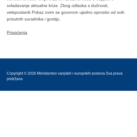
svladavanje aktualne krize. Zbog odlaska s dužnosti,
veleposlanik Pokaz ovim se govorom ujedno oprostio od svih
prisutnih suradnika i gostiju.
Priopćenja
Copyright © 2026 Ministarstvo vanjskih i europskih poslova.Sva prava
pridržana