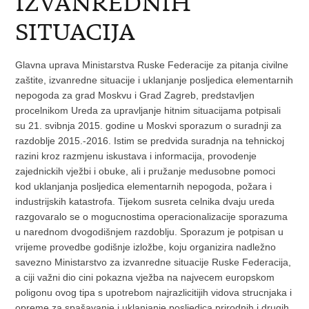
IZVANREDNIH
SITUACIJA
Glavna uprava Ministarstva Ruske Federacije za pitanja civilne
zaštite, izvanredne situacije i uklanjanje posljedica elementarnih
nepogoda za grad Moskvu i Grad Zagreb, predstavljen
procelnikom Ureda za upravljanje hitnim situacijama potpisali
su 21. svibnja 2015. godine u Moskvi sporazum o suradnji za
razdoblje 2015.-2016. Istim se predvida suradnja na tehnickoj
razini kroz razmjenu iskustava i informacija, provodenje
zajednickih vježbi i obuke, ali i pružanje medusobne pomoci
kod uklanjanja posljedica elementarnih nepogoda, požara i
industrijskih katastrofa. Tijekom susreta celnika dvaju ureda
razgovaralo se o mogucnostima operacionalizacije sporazuma
u narednom dvogodišnjem razdoblju. Sporazum je potpisan u
vrijeme provedbe godišnje izložbe, koju organizira nadležno
savezno Ministarstvo za izvanredne situacije Ruske Federacija,
a ciji važni dio cini pokazna vježba na najvecem europskom
poligonu ovog tipa s upotrebom najrazlicitijih vidova strucnjaka i
opreme za spašavanje i uklanjanje posljedica prirodnih i drugih