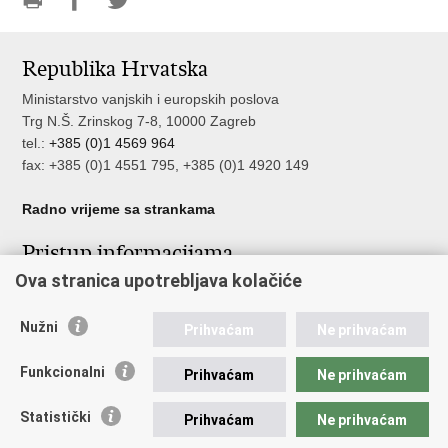
Ispiši
Podijeli
Podijeli
stranicu
na
na
Republika Hrvatska
Facebooku
Twitteru
Ministarstvo vanjskih i europskih poslova
Trg N.Š. Zrinskog 7-8, 10000 Zagreb
tel.:
+385 (0)1 4569 964
fax: +385 (0)1 4551 795, +385 (0)1 4920 149
Radno vrijeme sa strankama
Pristup informacijama
Ova stranica upotrebljava kolačiće
Pristup informacijama
Službenik za zaštitu osobnih podataka
Nužni
Nepravilnosti
Prihvaćam
Ne prihvaćam
Neetično postupanje
Funkcionalni
Prihvaćam
Ne prihvaćam
Važne poveznice
Statistički
Prihvaćam
Ne prihvaćam
Javna nabava u MVEP-u
Natječaji