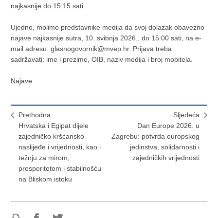
najkasnije do 15:15 sati.
Ujedno, molimo predstavnike medija da svoj dolazak obavezno
najave najkasnije sutra, 10. svibnja 2026., do 15:00 sati, na e-
mail adresu: glasnogovornik@mvep.hr. Prijava treba
sadržavati: ime i prezime, OIB, naziv medija i broj mobitela.
Najave
Prethodna
Sljedeća
Hrvatska i Egipat dijele
Dan Europe 2026. u
zajedničko kršćansko
Zagrebu: potvrda europskog
naslijeđe i vrijednosti, kao i
jedinstva, solidarnosti i
težnju za mirom,
zajedničkih vrijednosti
prosperitetom i stabilnošću
na Bliskom istoku