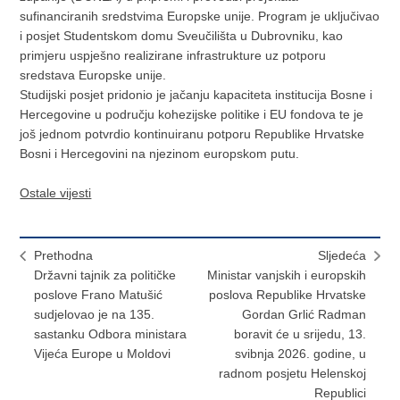
sufinanciranih sredstvima Europske unije. Program je uključivao
i posjet Studentskom domu Sveučilišta u Dubrovniku, kao
primjeru uspješno realizirane infrastrukture uz potporu
sredstava Europske unije.
Studijski posjet pridonio je jačanju kapaciteta institucija Bosne i
Hercegovine u području kohezijske politike i EU fondova te je
još jednom potvrdio kontinuiranu potporu Republike Hrvatske
Bosni i Hercegovini na njezinom europskom putu.
Ostale vijesti
Prethodna
Sljedeća
Državni tajnik za političke
Ministar vanjskih i europskih
poslove Frano Matušić
poslova Republike Hrvatske
sudjelovao je na 135.
Gordan Grlić Radman
sastanku Odbora ministara
boravit će u srijedu, 13.
Vijeća Europe u Moldovi
svibnja 2026. godine, u
radnom posjetu Helenskoj
Republici