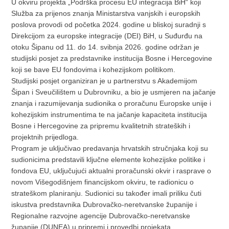
U okviru projekta „Podrška procesu EU integracija BiH“ koji
Služba za prijenos znanja Ministarstva vanjskih i europskih
poslova provodi od početka 2024. godine u bliskoj suradnji s
Direkcijom za europske integracije (DEI) BiH, u Suđurđu na
otoku Šipanu od 11. do 14. svibnja 2026. godine održan je
studijski posjet za predstavnike institucija Bosne i Hercegovine
koji se bave EU fondovima i kohezijskom politikom.
Studijski posjet organiziran je u partnerstvu s Akademijom
Šipan i Sveučilištem u Dubrovniku, a bio je usmjeren na jačanje
znanja i razumijevanja sudionika o proračunu Europske unije i
kohezijskim instrumentima te na jačanje kapaciteta institucija
Bosne i Hercegovine za pripremu kvalitetnih strateških i
projektnih prijedloga.
Program je uključivao predavanja hrvatskih stručnjaka koji su
sudionicima predstavili ključne elemente kohezijske politike i
fondova EU, uključujući aktualni proračunski okvir i rasprave o
novom Višegodišnjem financijskom okviru, te radionicu o
strateškom planiranju. Sudionici su također imali priliku čuti
iskustva predstavnika Dubrovačko-neretvanske županije i
Regionalne razvojne agencije Dubrovačko-neretvanske
županije (DUNEA) u pripremi i provedbi projekata