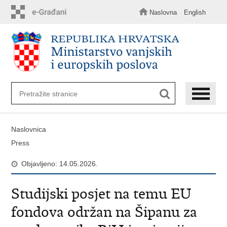
Preskoči
na
Naslovna
English
glavni
sadržaj
Naslovnica
Press
Objavljeno: 14.05.2026.
Studijski posjet na temu EU
fondova održan na Šipanu za