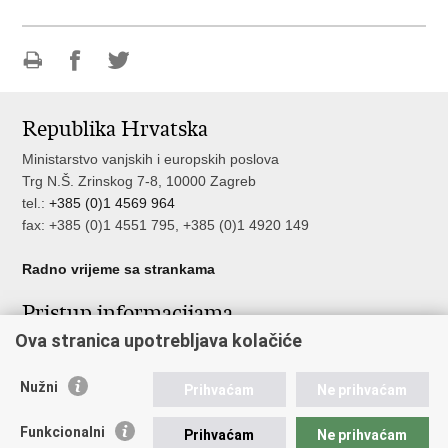
Ispiši
Podijeli
Podijeli
stranicu
na
na
Republika Hrvatska
Facebooku
Twitteru
Ministarstvo vanjskih i europskih poslova
Trg N.Š. Zrinskog 7-8, 10000 Zagreb
tel.:
+385 (0)1 4569 964
fax: +385 (0)1 4551 795, +385 (0)1 4920 149
Radno vrijeme sa strankama
Pristup informacijama
Ova stranica upotrebljava kolačiće
Pristup informacijama
Službenik za zaštitu osobnih podataka
Nužni
Nepravilnosti
Prihvaćam
Ne prihvaćam
Neetično postupanje
Funkcionalni
Prihvaćam
Ne prihvaćam