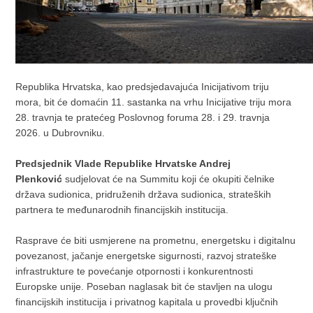
Republika Hrvatska, kao predsjedavajuća Inicijativom triju
mora, bit će domaćin 11. sastanka na vrhu Inicijative triju mora
28. travnja te pratećeg Poslovnog foruma 28. i 29. travnja
2026. u Dubrovniku.
Predsjednik Vlade Republike Hrvatske Andrej
Plenković
sudjelovat će na Summitu koji će okupiti čelnike
država sudionica, pridruženih država sudionica, strateških
partnera te međunarodnih financijskih institucija.
Rasprave će biti usmjerene na prometnu, energetsku i digitalnu
povezanost, jačanje energetske sigurnosti, razvoj strateške
infrastrukture te povećanje otpornosti i konkurentnosti
Europske unije. Poseban naglasak bit će stavljen na ulogu
financijskih institucija i privatnog kapitala u provedbi ključnih