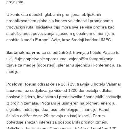
projekata.
U kontekstu dubokih globalnih promjena, obilježenih
preoblikovanjem globalnih lanaca vrijednosti i promjenama
trgovačkih ruta, Inicijativa triju mora sve se više profilira kao
strateški most povezivanja s jasnom globalnom dimenzijom,
osobito između Europe i Azije, kroz Srednji koridor i IMEC.
Sastanak na vrhu
će se održati 28. travnja u hotelu Palace te
uključuje potpisivanje sporazuma, zajedničko fotografiranje,
izjave za medije (doorstep), plenarnu sjednicu i konferenciju za
medije.
Poslovni forum
održat će se 28. i 29. travnja u hotelu Valamar
Lacroma, uz sudjelovanje više od 1200 donositelja odluka,
poslovnih lidera, investitora i predstavnika financijskih institucija
iz brojnih zemalja. Program je usmjeren na promet, energiju,
digitalnu industriju, dual-use tehnologije i financije. Panel
čelnika održat će se 29. travnja na istoj lokaciji. Forum
potvrđuje snažan interes za gospodarski prostor između
Baltičkog, Jadranskog i Crnog mora - tržište od približno 120