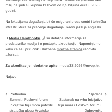
milijuna ljudi s ukupnim BDP-om od 3,5 bilijuna eura u 2025.
godini.
Na lokacijama događanja bit će osigurani press centri i tehnička
infrastruktura za praćenje događanja. Radni jezik je engleski.
U
Media Handbooku
su detaljne informacije za
predstavnike medija i o postupku akreditacije. Napominjemo
kako će se i priručnik i službena
mrežna stranica
redovito
ažurirati.
Za akreditacije i dodatne upite
: media3SI2026@mvep.hr.
Najave
Prethodna
Sljedeća
Summit i Poslovni forum
Sastanak na vrhu Inicijative
Inicijative triju mora potvrdili
triju mora i Poslovni forum u
stratešku ulogu Hrvatske
Dubrovniku