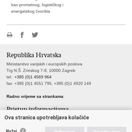
kao prometnog, logističkog i
energetskog čvorišta
Ispiši
Podijeli
Podijeli
stranicu
na
na
Republika Hrvatska
Facebooku
Twitteru
Ministarstvo vanjskih i europskih poslova
Trg N.Š. Zrinskog 7-8, 10000 Zagreb
tel.:
+385 (0)1 4569 964
fax: +385 (0)1 4551 795, +385 (0)1 4920 149
Radno vrijeme sa strankama
Pristup informacijama
Ova stranica upotrebljava kolačiće
Pristup informacijama
Službenik za zaštitu osobnih podataka
Nužni
Nepravilnosti
Prihvaćam
Ne prihvaćam