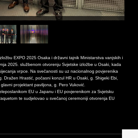
zložbu EXPO 2025 Osaka i državni tajnik Ministarstva vanjskih i
avnja 2025. službenom otvorenju Svjetske izložbe u Osaki, kada
esijecanja vrpce. Na svečanosti su uz nacionalnog povjerenika
g. Dražen Hrastić, počasni konzul HR u Osaki, g. Shigeki Ebi,
glavni projektant paviljona, g. Pero Vuković.
 veleposlanikom EU u Japanu i EU povjerenikom za Svjetsku
quetom te sudjelovao u svečanoj ceremoniji otvorenja EU