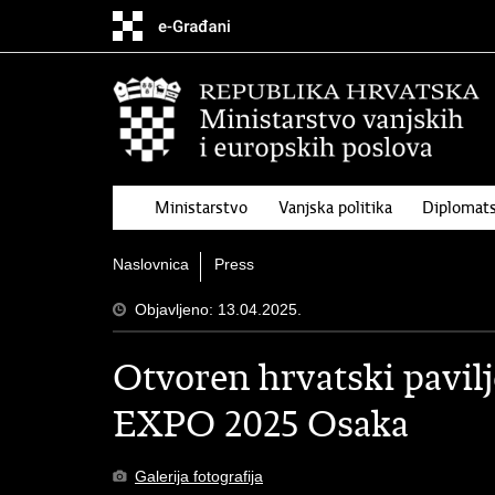
Preskoči
na
glavni
sadržaj
Ministarstvo
Vanjska politika
Diplomats
Naslovnica
Press
Objavljeno: 13.04.2025.
Otvoren hrvatski pavilj
EXPO 2025 Osaka
Galerija fotografija