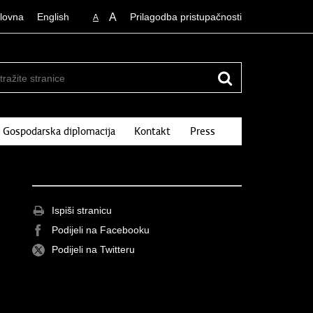
lovna
English
A
Prilagodba pristupačnosti
A
Gospodarska diplomacija
Kontakt
Press
Ispiši stranicu
Podijeli na Facebooku
Podijeli na Twitteru