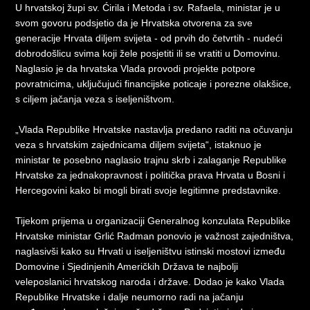
U hrvatskoj župi sv. Ćirila i Metoda i sv. Rafaela, ministar je u
svom govoru podsjetio da je Hrvatska otvorena za sve
generacije Hrvata diljem svijeta - od prvih do četvrtih - nudeći
dobrodošlicu svima koji žele posjetiti ili se vratiti u Domovinu.
Naglasio je da hrvatska Vlada provodi projekte potpore
povratnicima, uključujući financijske poticaje i porezne olakšice,
s ciljem jačanja veza s iseljeništvom.
„Vlada Republike Hrvatske nastavlja predano raditi na očuvanju
veza s hrvatskim zajednicama diljem svijeta“, istaknuo je
ministar te posebno naglasio trajnu skrb i zalaganje Republike
Hrvatske za jednakopravnost i politička prava Hrvata u Bosni i
Hercegovini kako bi mogli birati svoje legitimne predstavnike.
Tijekom prijema u organizaciji Generalnog konzulata Republike
Hrvatske ministar Grlić Radman ponovio je važnost zajedništva,
naglasivši kako su Hrvati u iseljeništvu istinski mostovi između
Domovine i Sjedinjenih Američkih Država te najbolji
veleposlanici hrvatskog naroda i države. Dodao je kako Vlada
Republike Hrvatske i dalje neumorno radi na jačanju