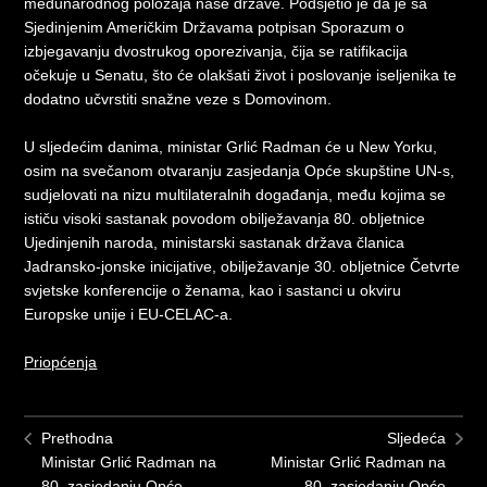
međunarodnog položaja naše države. Podsjetio je da je sa
Sjedinjenim Američkim Državama potpisan Sporazum o
izbjegavanju dvostrukog oporezivanja, čija se ratifikacija
očekuje u Senatu, što će olakšati život i poslovanje iseljenika te
dodatno učvrstiti snažne veze s Domovinom.
U sljedećim danima, ministar Grlić Radman će u New Yorku,
osim na svečanom otvaranju zasjedanja Opće skupštine UN-s,
sudjelovati na nizu multilateralnih događanja, među kojima se
ističu visoki sastanak povodom obilježavanja 80. obljetnice
Ujedinjenih naroda, ministarski sastanak država članica
Jadransko-jonske inicijative, obilježavanje 30. obljetnice Četvrte
svjetske konferencije o ženama, kao i sastanci u okviru
Europske unije i EU-CELAC-a.
Priopćenja
Prethodna
Sljedeća
Ministar Grlić Radman na
Ministar Grlić Radman na
80. zasjedanju Opće
80. zasjedanju Opće