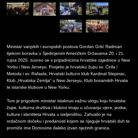
Ministar vanjskih i europskih poslova Gordan Grlić Radman
tijekom boravka u Sjedinjenim Američkim Državama 20. i 21.
rujna 2025. susreo se s pripadnicima hrvatske zajednice u New
Yorku i New Jerseyu. Posjetio je hrvatsku župu sv. Ćirila i
Metoda i sv. Rafaela, Hrvatski kulturni klub Kardinal Stepinac,
Klub „Hrvatska Zemlja“ u New Jerseyu, Klub bosanskih Hrvata
te istarske klubove u New Yorku.
Tom je prigodom ministar istaknuo važnu ulogu koju hrvatske
župe, kulturna društva i klubovi imaju u očuvanju vjere, jezika,
kulture i identiteta Hrvata u iseljeništvu. Zahvalio je na
srdačnom dočeku i predanosti kojom se njeguje hrvatski duh te
promiče ime Domovine daleko izvan njezinih granica.