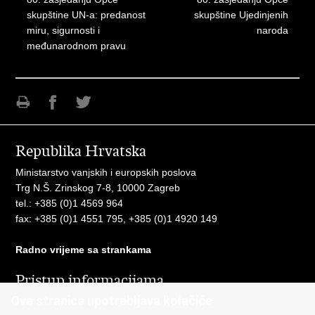
skupštine UN-a: predanost
skupštine Ujedinjenih
miru, sigurnosti i
naroda
međunarodnom pravu
Ispiši
Podijeli
Podijeli
stranicu
na
na
Republika Hrvatska
Facebooku
Twitteru
Ministarstvo vanjskih i europskih poslova
Trg N.Š. Zrinskog 7-8, 10000 Zagreb
tel.:
+385 (0)1 4569 964
fax: +385 (0)1 4551 795, +385 (0)1 4920 149
Radno vrijeme sa strankama
Pristup informacijama
Ova stranica upotrebljava kolačiće
Pristup informacijama