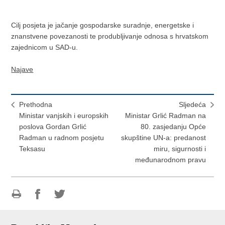
Cilj posjeta je jačanje gospodarske suradnje, energetske i
znanstvene povezanosti te produbljivanje odnosa s hrvatskom
zajednicom u SAD-u.
Najave
Prethodna
Sljedeća
Ministar vanjskih i europskih
Ministar Grlić Radman na
poslova Gordan Grlić
80. zasjedanju Opće
Radman u radnom posjetu
skupštine UN-a: predanost
Teksasu
miru, sigurnosti i
međunarodnom pravu
Ispiši
Podijeli
Podijeli
stranicu
na
na