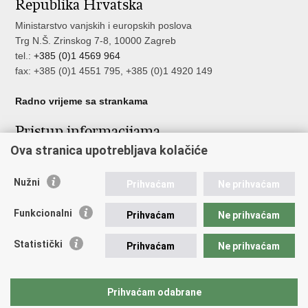
Republika Hrvatska
Facebooku
Twitteru
Ministarstvo vanjskih i europskih poslova
Trg N.Š. Zrinskog 7-8, 10000 Zagreb
tel.:
+385 (0)1 4569 964
fax: +385 (0)1 4551 795, +385 (0)1 4920 149
Radno vrijeme sa strankama
Pristup informacijama
Ova stranica upotrebljava kolačiće
Pristup informacijama
Službenik za zaštitu osobnih podataka
Nužni
Nepravilnosti
Prihvaćam
Ne prihvaćam
Neetično postupanje
Funkcionalni
Prihvaćam
Ne prihvaćam
Važne poveznice
Statistički
Prihvaćam
Ne prihvaćam
Javna nabava u MVEP-u
Natječaji
Nadzor rada i unutarnja revizija službe vanjskih poslova
Prihvaćam odabrane
Pučki pravobranitelj