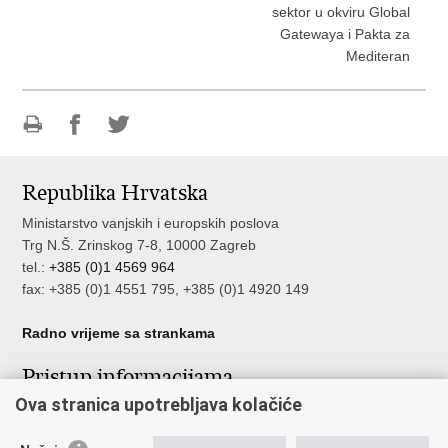
sektor u okviru Global
Gatewaya i Pakta za
Mediteran
Ispiši
Podijeli
Podijeli
stranicu
na
na
Republika Hrvatska
Facebooku
Twitteru
Ministarstvo vanjskih i europskih poslova
Trg N.Š. Zrinskog 7-8, 10000 Zagreb
tel.:
+385 (0)1 4569 964
fax: +385 (0)1 4551 795, +385 (0)1 4920 149
Radno vrijeme sa strankama
Pristup informacijama
Ova stranica upotrebljava kolačiće
Pristup informacijama
Službenik za zaštitu osobnih podataka