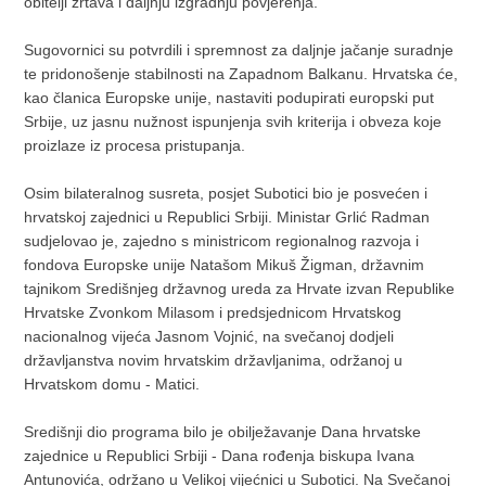
obitelji žrtava i daljnju izgradnju povjerenja.
Sugovornici su potvrdili i spremnost za daljnje jačanje suradnje
te pridonošenje stabilnosti na Zapadnom Balkanu. Hrvatska će,
kao članica Europske unije, nastaviti podupirati europski put
Srbije, uz jasnu nužnost ispunjenja svih kriterija i obveza koje
proizlaze iz procesa pristupanja.
Osim bilateralnog susreta, posjet Subotici bio je posvećen i
hrvatskoj zajednici u Republici Srbiji. Ministar Grlić Radman
sudjelovao je, zajedno s ministricom regionalnog razvoja i
fondova Europske unije Natašom Mikuš Žigman, državnim
tajnikom Središnjeg državnog ureda za Hrvate izvan Republike
Hrvatske Zvonkom Milasom i predsjednicom Hrvatskog
nacionalnog vijeća Jasnom Vojnić, na svečanoj dodjeli
državljanstva novim hrvatskim državljanima, održanoj u
Hrvatskom domu - Matici.
Središnji dio programa bilo je obilježavanje Dana hrvatske
zajednice u Republici Srbiji - Dana rođenja biskupa Ivana
Antunovića, održano u Velikoj vijećnici u Subotici. Na Svečanoj