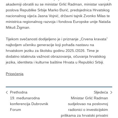
akademiji obratili su se ministar Grlić Radman, ministar vanjskih
poslova Republike Srbije Marko Đurić, predsjednica Hrvatskog
nacionalnog vijeća Jasna Vojnić, državni tajnik Zvonko Milas te
ministrica regionalnog razvoja i fondova Europske unije Nataša
Mikuš Žigman.
Tijekom svečanosti dodijeljeno je i priznanje „Crvena kravata”
najboljem učeniku generacije koji pohađa nastavu na
hrvatskom jeziku za školsku godinu 2025./2026. Time je
dodatno istaknuta važnost obrazovanja, očuvanja hrvatskog
jezika, identiteta i kulturne baštine Hrvata u Republici Srbiji.
Priopćenja
Prethodna
Sljedeća
19. međunarodna
Ministar Grlić Radman
konferencija Dubrovnik
sudjelovao na poslovnoj
Forum
radionici o investicijskim
prilikama za hrvatski privatni