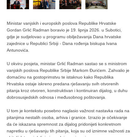
Ministar vanjskih i europskih poslova Republike Hrvatske
Gordan Grlić Radman boravio je 19. lipnja 2026. u Subotici,
gdje je sudjelovao u programu obilježavanja Dana hrvatske
zajednice u Republici Srbiji - Dana rođenja biskupa Ivana
Antunovića.
U okviru posjeta, ministar Grlić Radman sastao se s ministrom
vanjskih poslova Republike Srbije Markom Đurićem. Zahvalio je
domaćinu na gostoprimstvu te istaknuo kako Republika
Hrvatska ostaje iskreno predana rješavanju svih otvorenih
pitanja kroz otvoren, konstruktivan i kontinuiran dijalog, u duhu
dobrosusjedskih odnosa i međusobnog poštovanja.
U tom je kontekstu posebno naglasio važnost nastavka rada na
pitanjima nestalih osoba, arhiva i granice. Izrazio je očekivanje
da će iskazana spremnost za dijalog pridonijeti konkretnom
napretku u rješavanju tih pitanja, koja su od iznimne važnosti za