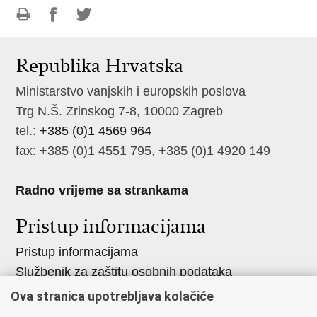
Ispiši
Podijeli
Podijeli
stranicu
na
na
Republika Hrvatska
Facebooku
Twitteru
Ministarstvo vanjskih i europskih poslova
Trg N.Š. Zrinskog 7-8, 10000 Zagreb
tel.:
+385 (0)1 4569 964
fax: +385 (0)1 4551 795, +385 (0)1 4920 149
Radno vrijeme sa strankama
Pristup informacijama
Pristup informacijama
Službenik za zaštitu osobnih podataka
Nepravilnosti
Ova stranica upotrebljava kolačiće
Neetično postupanje