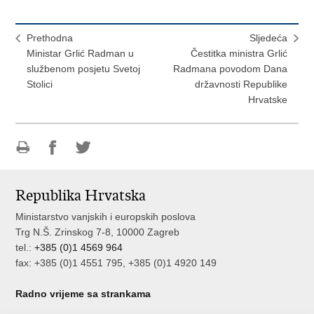
Prethodna
Sljedeća
Ministar Grlić Radman u
Čestitka ministra Grlić
službenom posjetu Svetoj
Radmana povodom Dana
Stolici
državnosti Republike
Hrvatske
Ispiši
Podijeli
Podijeli
stranicu
na
na
Republika Hrvatska
Facebooku
Twitteru
Ministarstvo vanjskih i europskih poslova
Trg N.Š. Zrinskog 7-8, 10000 Zagreb
tel.:
+385 (0)1 4569 964
fax: +385 (0)1 4551 795, +385 (0)1 4920 149
Radno vrijeme sa strankama