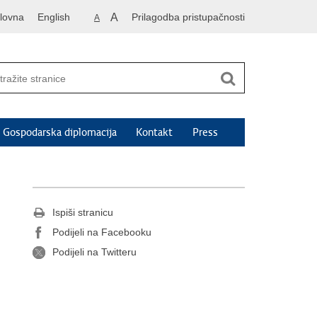
lovna
English
A
Prilagodba pristupačnosti
A
Gospodarska diplomacija
Kontakt
Press
Ispiši stranicu
Podijeli na Facebooku
Podijeli na Twitteru