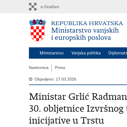
Preskoči
na
glavni
sadržaj
Ministarstvo
Vanjska politika
Diplomats
Naslovnica
Press
Objavljeno: 17.03.2026.
Ministar Grlić Radman 
30. obljetnice Izvršnog
inicijative u Trstu