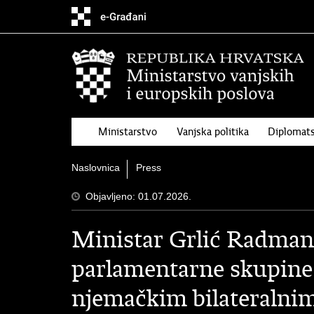
Preskoči
na
glavni
sadržaj
Ministarstvo
Vanjska politika
Diplomats
Naslovnica
Press
Objavljeno: 01.07.2026.
Ministar Grlić Radman
parlamentarne skupine
njemačkim bilateralni