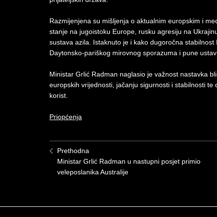
Razmijenjena su mišljenja o aktualnim europskim i me
stanje na jugoistoku Europe, rusku agresiju na Ukraji
sustava azila. Istaknuto je i kako dugoročna stabilnos
Daytonsko-pariškog mirovnog sporazuma i pune ustavne 
Ministar Grlić Radman naglasio je važnost nastavka bl
europskih vrijednosti, jačanju sigurnosti i stabilnosti t
korist.
Priopćenja
Prethodna
Ministar Grlić Radman u nastupni posjet primio
veleposlanika Australije