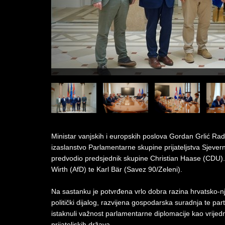
Ministar vanjskih i europskih poslova Gordan Grlić Ra
izaslanstvo Parlamentarne skupine prijateljstva Sjev
predvodio predsjednik skupine Christian Haase (CDU). U
Wirth (AfD) te Karl Bär (Savez 90/Zeleni).
Na sastanku je potvrđena vrlo dobra razina hrvatsko-nj
politički dijalog, razvijena gospodarska suradnja te pa
istaknuli važnost parlamentarne diplomacije kao vrije
prijateljskih država.