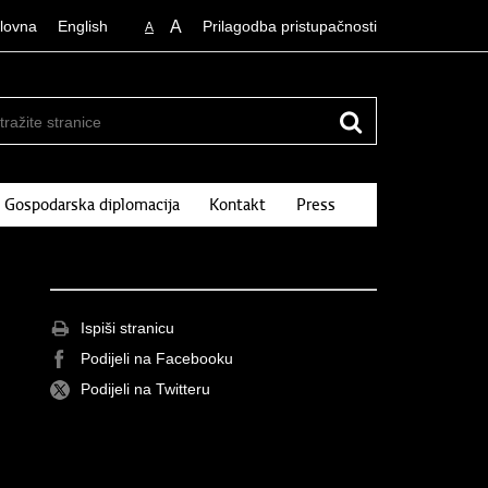
lovna
English
A
Prilagodba pristupačnosti
A
Gospodarska diplomacija
Kontakt
Press
Ispiši stranicu
Podijeli na Facebooku
Podijeli na Twitteru