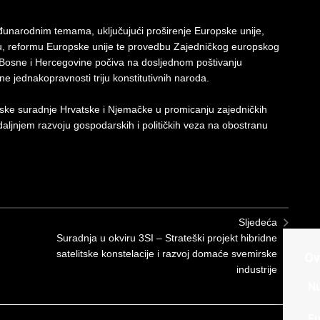
đunarodnim temama, uključujući proširenje Europske unije,
nu, reformu Europske unije te provedbu Zajedničkog europskog
t Bosne i Hercegovine počiva na dosljednom poštivanju
jednakopravnosti triju konstitutivnih naroda.
iske suradnje Hrvatske i Njemačke u promicanju zajedničkih
e daljnjem razvoju gospodarskih i političkih veza na obostranu
Sljedeća
Suradnja u okviru 3SI – Strateški projekt hibridne
satelitske konstelacije i razvoj domaće svemirske
Ov
industrije
Nu
Fu