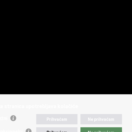
a stranica upotrebljava kolačiće
žni
Prihvaćam
Ne prihvaćam
nkcionalni