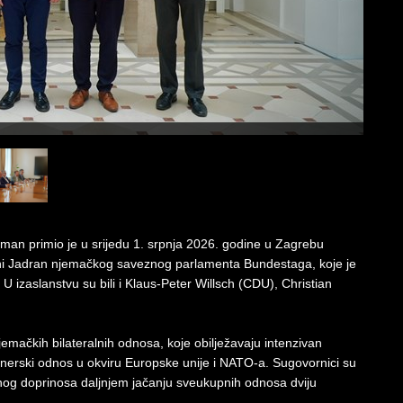
dman primio je u srijedu 1. srpnja 2026. godine u Zagrebu
erni Jadran njemačkog saveznog parlamenta Bundestaga, koje je
 izaslanstvu su bili i Klaus-Peter Willsch (CDU), Christian
emačkih bilateralnih odnosa, koje obilježavaju intenzivan
rtnerski odnos u okviru Europske unije i NATO-a. Sugovornici su
dnog doprinosa daljnjem jačanju sveukupnih odnosa dviju