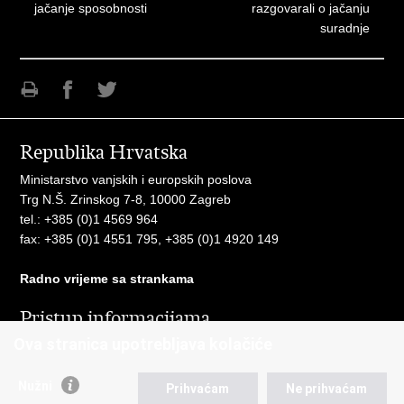
jačanje sposobnosti
razgovarali o jačanju
suradnje
Ispiši
Podijeli
Podijeli
stranicu
na
na
Republika Hrvatska
Facebooku
Twitteru
Ministarstvo vanjskih i europskih poslova
Trg N.Š. Zrinskog 7-8, 10000 Zagreb
tel.:
+385 (0)1 4569 964
fax: +385 (0)1 4551 795, +385 (0)1 4920 149
Radno vrijeme sa strankama
Pristup informacijama
Ova stranica upotrebljava kolačiće
Pristup informacijama
Službenik za zaštitu osobnih podataka
Nepravilnosti
Nužni
Prihvaćam
Ne prihvaćam