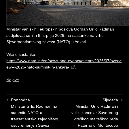
Ministar vanjskih i europskih poslova Gordan Grlić Radman
sudjelovat će 7. i 8. srpnja 2026. na sastanku na vrhu
Sjevernoatlantskog saveza (NATO) u Ankari.
Više o sastanku:
https://www.nato.int/en/news-and-events/events/2026/07/overvi
ew---2026-nato-summit-in-ankara-
.
Najave
Prethodna
Sljedeća
Ministar Grlić Radman na
Ministar Grlić Radman i
summitu NATO-a:
veliki kancelar Suverenog
transatlantsko zajedništvo,
viteškog malteškog reda
osuvremenjen Savez i
Paternò di Montecupo