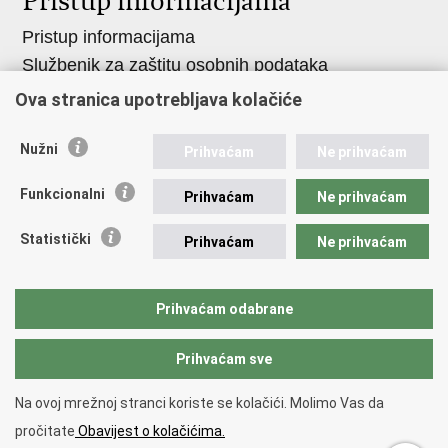
Pristup informacijama
Pristup informacijama
Službenik za zaštitu osobnih podataka
Nepravilnosti
Ova stranica upotrebljava kolačiće
Neetično postupanje
Nužni
Prihvaćam
Ne prihvaćam
Važne poveznice
Funkcionalni
Prihvaćam
Ne prihvaćam
Javna nabava u MVEP-u
Natječaji
Statistički
Prihvaćam
Ne prihvaćam
Nadzor rada i unutarnja revizija službe vanjskih
poslova
Prihvaćam odabrane
Pučki pravobranitelj
Prihvaćam sve
Povratak na vrh
Na ovoj mrežnoj stranci koriste se kolačići. Molimo Vas da
Copyright © 2026 Ministarstvo vanjskih i europskih poslova.
pročitate
Obavijest o kolačićima.
Uvjeti korištenja
.
Izjava o pristupačnosti
.