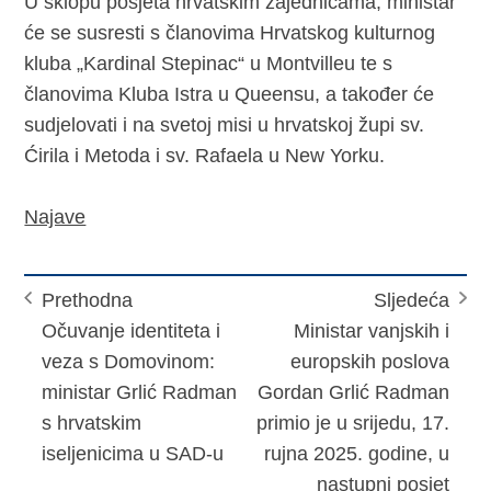
U sklopu posjeta hrvatskim zajednicama, ministar
će se susresti s članovima Hrvatskog kulturnog
kluba „Kardinal Stepinac“ u Montvilleu te s
članovima Kluba Istra u Queensu, a također će
sudjelovati i na svetoj misi u hrvatskoj župi sv.
Ćirila i Metoda i sv. Rafaela u New Yorku.
Najave
Prethodna
Sljedeća
Očuvanje identiteta i
Ministar vanjskih i
veza s Domovinom:
europskih poslova
ministar Grlić Radman
Gordan Grlić Radman
s hrvatskim
primio je u srijedu, 17.
iseljenicima u SAD-u
rujna 2025. godine, u
nastupni posjet