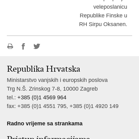
veleposlanicu
Republike Finske u
RH Sirpu Oksanen.
Ispiši
Podijeli
Podijeli
stranicu
na
na
Republika Hrvatska
Facebooku
Twitteru
Ministarstvo vanjskih i europskih poslova
Trg N.Š. Zrinskog 7-8, 10000 Zagreb
tel.:
+385 (0)1 4569 964
fax: +385 (0)1 4551 795, +385 (0)1 4920 149
Radno vrijeme sa strankama