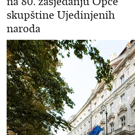
na 80. zasjedanju Opće
skupštine Ujedinjenih
naroda