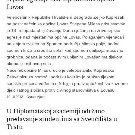
Lovas
Veleposlanik Republike Hrvatske u Beogradu Željko Kuprešak
na poziv načelnika općine Lovas Stjepana Milasa prisustvovao
je 18. listopada obilježavanju Dana sjećanja na žrtve srpske
agresije nad mještanima općine Lovas. Polaganjem vijenaca i
paljenjem svijeća na Spomen području Minsko polje, podno
spomen križa u središtu sela i kod spomen obilježja masovne
grobnice, odana je počast svim ubijenim Lovašanima tijekom
okupacije njihovog sela.
Načelnik općine Milas uručio je veleposlaniku Kuprešaku
Zahvalnicu za pomoć i podršku koju im je pružao tijekom
sudskih procesa vođenih u Srbiji, a protiv optuženih za kazneno
djelo ratnog zločina protiv civilnog stanovništva u Lovasu.
19.10.2012. | Ostale vijesti
U Diplomatskoj akademiji održano
predavanje studentima sa Sveučilišta u
Trstu