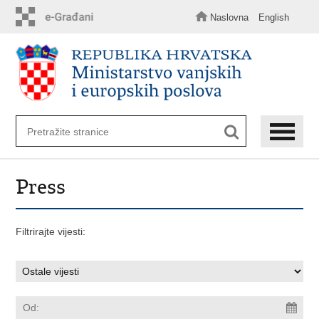
Preskoči
na
Naslovna
English
glavni
sadržaj
Press
Filtrirajte vijesti: