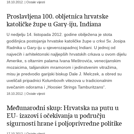
18.10.2012. | Ostale vijesti
Proslavljena 100. obljetnica hrvatske
katoličke župe u Gary-iju, Indiana
U nedjelju 14. listopada 2012. godine obilježena je stota
godišnjica postojanja hrvatske katoličke župe u crkvi Sv. Josipa
Radnika u Gary-iju u sjeverozapadnoj Indiani. U jednoj od
najvećih i arhitektonski najljepših hrvatskih crkava u ovom dijelu
Amerike, s oltarnim palama Ivana Meštrovića, venecijanskim
mozaicima, talijanskim mramorom i jedinstvenim vitražima,
misu je predvodio garijski biskup Dale J. Melczek, a obred su
uveličali pripadnici Kolumbovih vitezova u tradicionalnim
svečanim odorama i „Hoosier Strings Tamburitzans“.
18.10.2012. | Ostale vijesti
Međunarodni skup: Hrvatska na putu u
EU- izazovi i očekivanja u području
sigurnosti hrane i poljoprivredne politike
17.10.2012. | Ostale vijesti