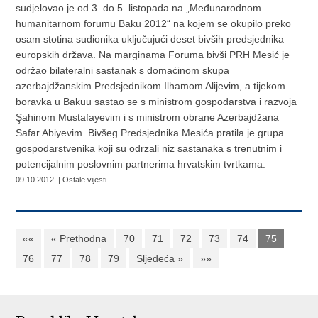
sudjelovao je od 3. do 5. listopada na „Međunarodnom
humanitarnom forumu Baku 2012“ na kojem se okupilo preko
osam stotina sudionika uključujući deset bivših predsjednika
europskih država. Na marginama Foruma bivši PRH Mesić je
održao bilateralni sastanak s domaćinom skupa
azerbajdžanskim Predsjednikom Ilhamom Alijevim, a tijekom
boravka u Bakuu sastao se s ministrom gospodarstva i razvoja
Şahinom Mustafayevim i s ministrom obrane Azerbajdžana
Safar Abiyevim. Bivšeg Predsjednika Mesića pratila je grupa
gospodarstvenika koji su odrzali niz sastanaka s trenutnim i
potencijalnim poslovnim partnerima hrvatskim tvrtkama.
09.10.2012. | Ostale vijesti
««
« Prethodna
70
71
72
73
74
75
76
77
78
79
Sljedeća »
»»