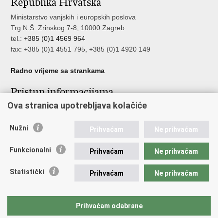
Republika Hrvatska
Ministarstvo vanjskih i europskih poslova
Trg N.Š. Zrinskog 7-8, 10000 Zagreb
tel.:
+385 (0)1 4569 964
fax: +385 (0)1 4551 795, +385 (0)1 4920 149
Radno vrijeme sa strankama
Pristup informacijama
Ova stranica upotrebljava kolačiće
Pristup informacijama
Službenik za zaštitu osobnih podataka
Nepravilnosti
Nužni
Prihvaćam
Ne prihvaćam
Neetično postupanje
Funkcionalni
Prihvaćam
Ne prihvaćam
Važne poveznice
Statistički
Prihvaćam
Ne prihvaćam
Javna nabava u MVEP-u
Natječaji
Nadzor rada i unutarnja revizija službe vanjskih poslova
Prihvaćam odabrane
Pučki pravobranitelj