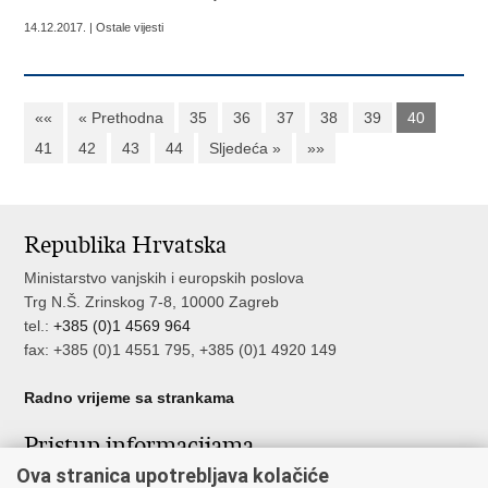
14.12.2017. | Ostale vijesti
««
« Prethodna
35
36
37
38
39
40
41
42
43
44
Sljedeća »
»»
Republika Hrvatska
Ministarstvo vanjskih i europskih poslova
Trg N.Š. Zrinskog 7-8, 10000 Zagreb
tel.:
+385 (0)1 4569 964
fax: +385 (0)1 4551 795, +385 (0)1 4920 149
Radno vrijeme sa strankama
Pristup informacijama
Ova stranica upotrebljava kolačiće
Pristup informacijama