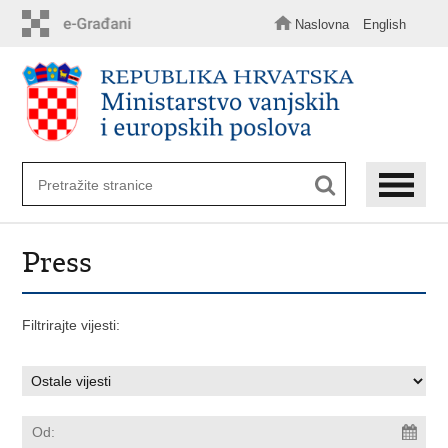
Preskoči
na
Naslovna
English
glavni
sadržaj
Press
Filtrirajte vijesti: