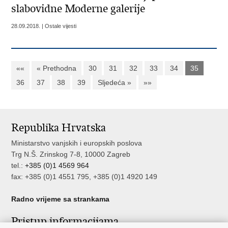
slabovidne Moderne galerije
28.09.2018. | Ostale vijesti
««
« Prethodna
30
31
32
33
34
35
36
37
38
39
Sljedeća »
»»
Republika Hrvatska
Ministarstvo vanjskih i europskih poslova
Trg N.Š. Zrinskog 7-8, 10000 Zagreb
tel.:
+385 (0)1 4569 964
fax: +385 (0)1 4551 795, +385 (0)1 4920 149
Radno vrijeme sa strankama
Pristup informacijama