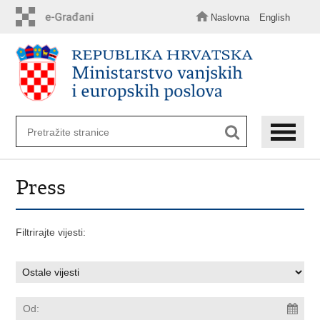
Preskoči
na
Naslovna
English
glavni
sadržaj
Press
Filtrirajte vijesti: