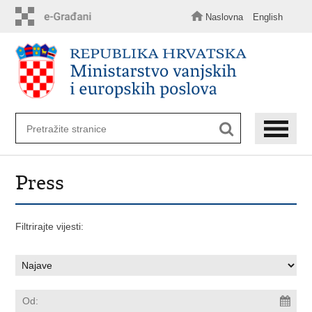
Preskoči
na
Naslovna
English
glavni
sadržaj
Press
Filtrirajte vijesti: