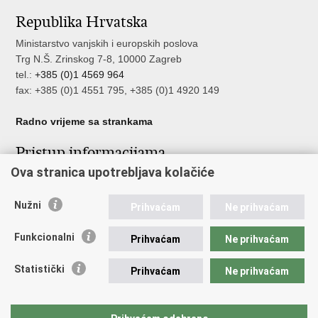
Republika Hrvatska
Ministarstvo vanjskih i europskih poslova
Trg N.Š. Zrinskog 7-8, 10000 Zagreb
tel.:
+385 (0)1 4569 964
fax: +385 (0)1 4551 795, +385 (0)1 4920 149
Radno vrijeme sa strankama
Pristup informacijama
Ova stranica upotrebljava kolačiće
Pristup informacijama
Službenik za zaštitu osobnih podataka
Nepravilnosti
Nužni
Prihvaćam
Ne prihvaćam
Neetično postupanje
Funkcionalni
Prihvaćam
Ne prihvaćam
Važne poveznice
Statistički
Prihvaćam
Ne prihvaćam
Javna nabava u MVEP-u
Natječaji
Nadzor rada i unutarnja revizija službe vanjskih poslova