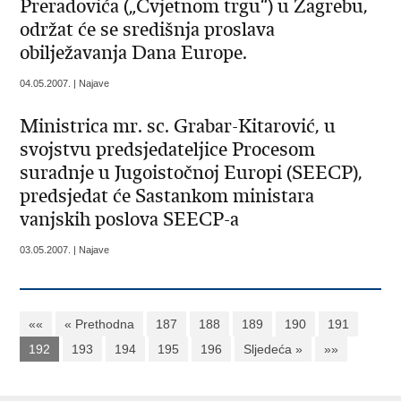
Preradovića („Cvjetnom trgu“) u Zagrebu,
održat će se središnja proslava
obilježavanja Dana Europe.
04.05.2007. | Najave
Ministrica mr. sc. Grabar-Kitarović, u
svojstvu predsjedateljice Procesom
suradnje u Jugoistočnoj Europi (SEECP),
predsjedat će Sastankom ministara
vanjskih poslova SEECP-a
03.05.2007. | Najave
««
« Prethodna
187
188
189
190
191
192
193
194
195
196
Sljedeća »
»»