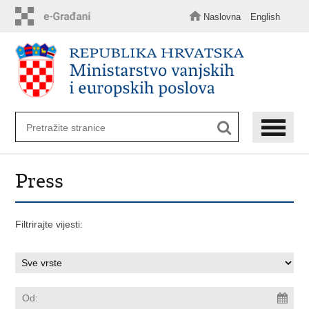
Preskoči
na
Naslovna
English
glavni
sadržaj
Press
Filtrirajte vijesti: