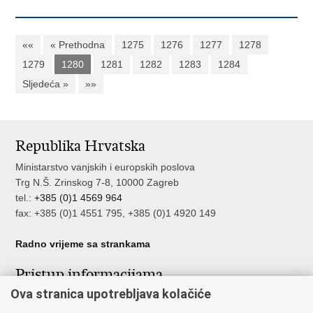
««
« Prethodna
1275
1276
1277
1278
1279
1280
1281
1282
1283
1284
Sljedeća »
»»
Republika Hrvatska
Ministarstvo vanjskih i europskih poslova
Trg N.Š. Zrinskog 7-8, 10000 Zagreb
tel.:
+385 (0)1 4569 964
fax: +385 (0)1 4551 795, +385 (0)1 4920 149
Radno vrijeme sa strankama
Pristup informacijama
Ova stranica upotrebljava kolačiće
Pristup informacijama
Službenik za zaštitu osobnih podataka