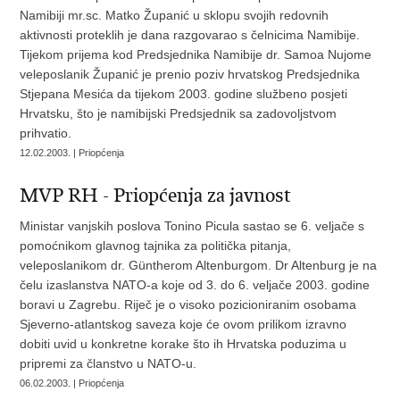
Namibiji mr.sc. Matko Županić u sklopu svojih redovnih
aktivnosti proteklih je dana razgovarao s čelnicima Namibije.
Tijekom prijema kod Predsjednika Namibije dr. Samoa Nujome
veleposlanik Županić je prenio poziv hrvatskog Predsjednika
Stjepana Mesića da tijekom 2003. godine službeno posjeti
Hrvatsku, što je namibijski Predsjednik sa zadovoljstvom
prihvatio.
12.02.2003. | Priopćenja
MVP RH - Priopćenja za javnost
Ministar vanjskih poslova Tonino Picula sastao se 6. veljače s
pomoćnikom glavnog tajnika za politička pitanja,
veleposlanikom dr. Güntherom Altenburgom. Dr Altenburg je na
čelu izaslanstva NATO-a koje od 3. do 6. veljače 2003. godine
boravi u Zagrebu. Riječ je o visoko pozicioniranim osobama
Sjeverno-atlantskog saveza koje će ovom prilikom izravno
dobiti uvid u konkretne korake što ih Hrvatska poduzima u
pripremi za članstvo u NATO-u.
06.02.2003. | Priopćenja