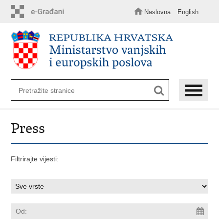
Preskoči
na
Naslovna
English
glavni
sadržaj
Press
Filtrirajte vijesti: