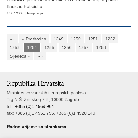
Badichu Hobeichu.
16.07.2003. | Priopćenja
««
« Prethodna
1249
1250
1251
1252
1253
1254
1255
1256
1257
1258
Sljedeća »
»»
Republika Hrvatska
Ministarstvo vanjskih i europskih poslova
Trg N.Š. Zrinskog 7-8, 10000 Zagreb
tel.:
+385 (0)1 4569 964
fax: +385 (0)1 4551 795, +385 (0)1 4920 149
Radno vrijeme sa strankama