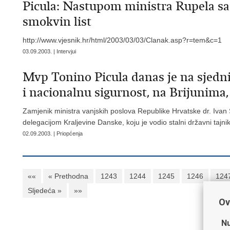
Picula: Nastupom ministra Rupela sa 
smokvin list
http://www.vjesnik.hr/html/2003/03/03/Clanak.asp?r=tem&c=1
03.09.2003. | Intervjui
Mvp Tonino Picula danas je na sjedni
i nacionalnu sigurnost, na Brijunima
Zamjenik ministra vanjskih poslova Republike Hrvatske dr. Ivan Š
delegacijom Kraljevine Danske, koju je vodio stalni državni tajni
02.09.2003. | Priopćenja
««
« Prethodna
1243
1244
1245
1246
124
Sljedeća »
»»
Ov
Nu