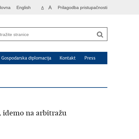
lovna
English
A
Prilagodba pristupačnosti
A
Gospodarska diplomacija
Kontakt
Press
 idemo na arbitražu