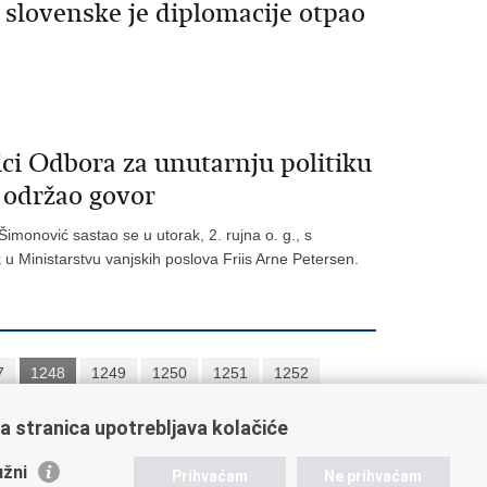
slovenske je diplomacije otpao
ci Odbora za unutarnju politiku
, održao govor
imonović sastao se u utorak, 2. rujna o. g., s
k u Ministarstvu vanjskih poslova Friis Arne Petersen.
7
1248
1249
1250
1251
1252
a stranica upotrebljava kolačiće
žni
Prihvaćam
Ne prihvaćam