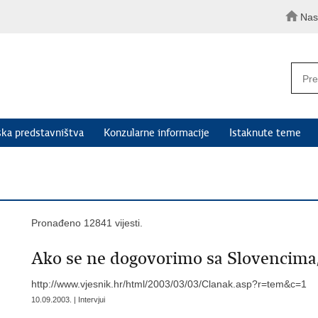
Nas
ka predstavništva
Konzularne informacije
Istaknute teme
Pronađeno 12841 vijesti.
Ako se ne dogovorimo sa Slovencima,
http://www.vjesnik.hr/html/2003/03/03/Clanak.asp?r=tem&c=1
10.09.2003. | Intervjui