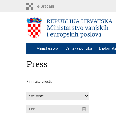
Preskoči
na
glavni
sadržaj
Ministarstvo
Vanjska politika
Diplomats
Press
Filtrirajte vijesti: