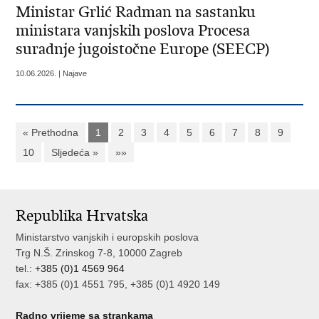
Ministar Grlić Radman na sastanku
ministara vanjskih poslova Procesa
suradnje jugoistočne Europe (SEECP)
10.06.2026. | Najave
« Prethodna
1
2
3
4
5
6
7
8
9
10
Sljedeća »
»»
Republika Hrvatska
Ministarstvo vanjskih i europskih poslova
Trg N.Š. Zrinskog 7-8, 10000 Zagreb
tel.:
+385 (0)1 4569 964
fax: +385 (0)1 4551 795, +385 (0)1 4920 149
Radno vrijeme sa strankama