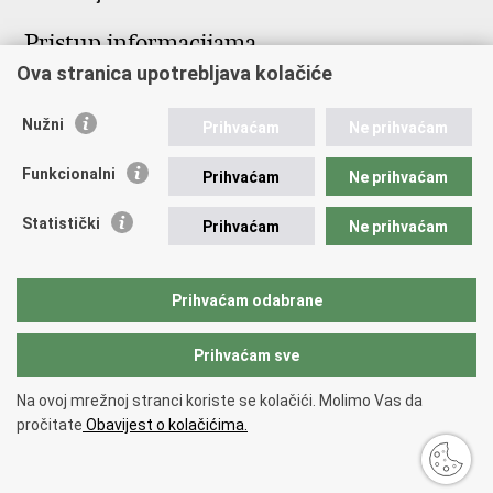
Pristup informacijama
Ova stranica upotrebljava kolačiće
Pristup informacijama
Službenik za zaštitu osobnih podataka
Nepravilnosti
Nužni
Prihvaćam
Ne prihvaćam
Neetično postupanje
Funkcionalni
Prihvaćam
Ne prihvaćam
Važne poveznice
Statistički
Prihvaćam
Ne prihvaćam
Javna nabava u MVEP-u
Natječaji
Nadzor rada i unutarnja revizija službe vanjskih poslova
Prihvaćam odabrane
Pučki pravobranitelj
Prihvaćam sve
Povratak na vrh
Na ovoj mrežnoj stranci koriste se kolačići. Molimo Vas da
Copyright © 2026 Ministarstvo vanjskih i europskih poslova.
Uvjeti
pročitate
Obavijest o kolačićima.
korištenja
.
Izjava o pristupačnosti
.