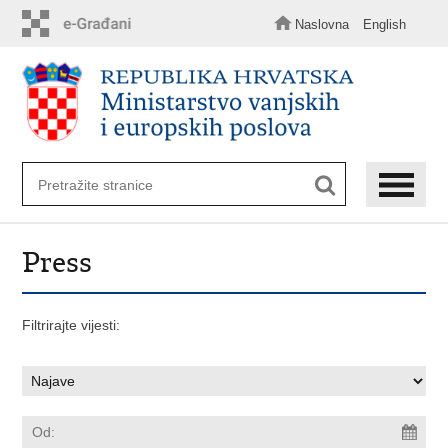
Preskoči
na
Naslovna
English
glavni
sadržaj
Press
Filtrirajte vijesti: