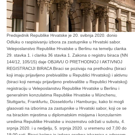
Predsjednik Republike Hrvatske je 20. svibnja 2020. donio
Odluku o raspisivanju izbora za zastupnike u Hrvatski sabor.
Veleposlanstvo Republike Hrvatske u Berlinu na temelju clanka
29. stavka 1. i clanka 36 stavka 1. Zakona o registru biraca (NN
144/12, 105/15) daje OBJAVU O PRETHODNOJ I AKTIVNOJ
REGISTRACIJI BIRACA Biraci se pozivaju na prethodnu (biraci
koji imaju prijavljeno prebivalište u Republici Hrvatskoj) i aktivnu
(biraci koji nemaju prijavljeno prebivalište u Republici Hrvatskoj)
registraciju u Veleposlanstvu Republike Hrvatske u Berlinu i
generalnim konzulatima Republike Hrvatske u Münchenu,
Stuttgartu, Frankfurtu, Düsseldorfu i Hamburgu, kako bi mogli
glasovati na izborima za zastupnike u Hrvatski sabor, koji ce se
na birackim mjestima u diplomatskim misijama i konzularnim
uredima Republike Hrvatske u inozemstvu održati u subotu, 4.
srpnja 2020. i u nedjelju, 5. srpnja 2020. u vremenu od 7,00 do
19,00 sati. Biraci kojima je izdana osobna iskaznica s adresom