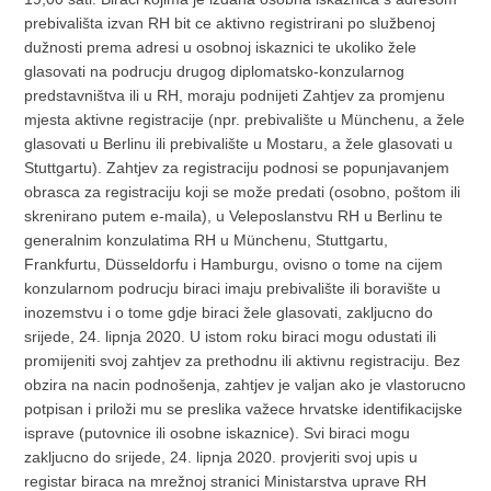
prebivališta izvan RH bit ce aktivno registrirani po službenoj
dužnosti prema adresi u osobnoj iskaznici te ukoliko žele
glasovati na podrucju drugog diplomatsko-konzularnog
predstavništva ili u RH, moraju podnijeti Zahtjev za promjenu
mjesta aktivne registracije (npr. prebivalište u Münchenu, a žele
glasovati u Berlinu ili prebivalište u Mostaru, a žele glasovati u
Stuttgartu). Zahtjev za registraciju podnosi se popunjavanjem
obrasca za registraciju koji se može predati (osobno, poštom ili
skrenirano putem e-maila), u Veleposlanstvu RH u Berlinu te
generalnim konzulatima RH u Münchenu, Stuttgartu,
Frankfurtu, Düsseldorfu i Hamburgu, ovisno o tome na cijem
konzularnom podrucju biraci imaju prebivalište ili boravište u
inozemstvu i o tome gdje biraci žele glasovati, zakljucno do
srijede, 24. lipnja 2020. U istom roku biraci mogu odustati ili
promijeniti svoj zahtjev za prethodnu ili aktivnu registraciju. Bez
obzira na nacin podnošenja, zahtjev je valjan ako je vlastorucno
potpisan i priloži mu se preslika važece hrvatske identifikacijske
isprave (putovnice ili osobne iskaznice). Svi biraci mogu
zakljucno do srijede, 24. lipnja 2020. provjeriti svoj upis u
registar biraca na mrežnoj stranici Ministarstva uprave RH