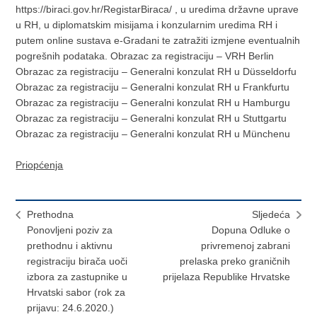
https://biraci.gov.hr/RegistarBiraca/ , u uredima državne uprave
u RH, u diplomatskim misijama i konzularnim uredima RH i
putem online sustava e-Gradani te zatražiti izmjene eventualnih
pogrešnih podataka. Obrazac za registraciju – VRH Berlin
Obrazac za registraciju – Generalni konzulat RH u Düsseldorfu
Obrazac za registraciju – Generalni konzulat RH u Frankfurtu
Obrazac za registraciju – Generalni konzulat RH u Hamburgu
Obrazac za registraciju – Generalni konzulat RH u Stuttgartu
Obrazac za registraciju – Generalni konzulat RH u Münchenu
Priopćenja
Prethodna
Sljedeća
Ponovljeni poziv za
Dopuna Odluke o
prethodnu i aktivnu
privremenoj zabrani
registraciju birača uoči
prelaska preko graničnih
izbora za zastupnike u
prijelaza Republike Hrvatske
Hrvatski sabor (rok za
prijavu: 24.6.2020.)