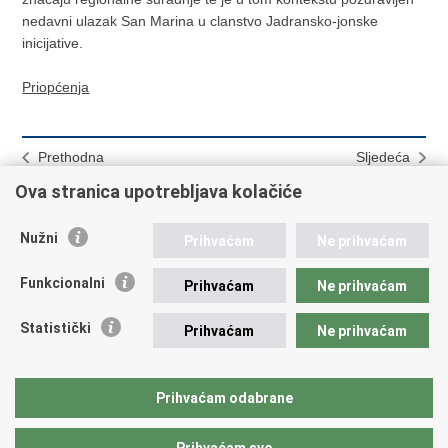
nedavni ulazak San Marina u clanstvo Jadransko-jonske
inicijative.
Priopćenja
Prethodna
Sljedeća
Prvi medunarodni CRoETnO
Potpredsjednica Vlade
Ova stranica upotrebljava kolačiće
Festival
Pejcinovic Buric u radnom
posjetu Talijanskoj Republici
Nužni
Prihvaćam
Ne prihvaćam
Funkcionalni
Prihvaćam
Ne prihvaćam
Hrvatski Konzularni Portal
Statistički
Prihvaćam
Ne prihvaćam
Ispiši
Podijeli
Podijeli
Prihvaćam odabrane
stranicu
na
na
Facebooku
Twitteru