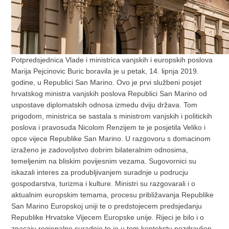
Potpredsjednica Vlade i ministrica vanjskih i europskih poslova
Marija Pejcinovic Buric boravila je u petak, 14. lipnja 2019.
godine, u Republici San Marino. Ovo je prvi službeni posjet
hrvatskog ministra vanjskih poslova Republici San Marino od
uspostave diplomatskih odnosa izmedu dviju država. Tom
prigodom, ministrica se sastala s ministrom vanjskih i politickih
poslova i pravosuda Nicolom Renzijem te je posjetila Veliko i
opce vijece Republike San Marino. U razgovoru s domacinom
izraženo je zadovoljstvo dobrim bilateralnim odnosima,
temeljenim na bliskim povijesnim vezama. Sugovornici su
iskazali interes za produbljivanjem suradnje u podrucju
gospodarstva, turizma i kulture. Ministri su razgovarali i o
aktualnim europskim temama, procesu približavanja Republike
San Marino Europskoj uniji te o predstojecem predsjedanju
Republike Hrvatske Vijecem Europske unije. Rijeci je bilo i o
znacaju regionalne suradnje te je u tom kontekstu pozdravljen