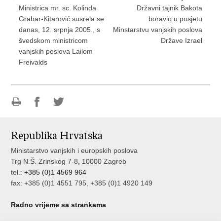
Ministrica mr. sc. Kolinda
Državni tajnik Bakota
Grabar-Kitarović susrela se
boravio u posjetu
danas, 12. srpnja 2005., s
Minstarstvu vanjskih poslova
švedskom ministricom
Države Izrael
vanjskih poslova Lailom
Freivalds
Ispiši
Podijeli
Podijeli
stranicu
na
na
Republika Hrvatska
Facebooku
Twitteru
Ministarstvo vanjskih i europskih poslova
Trg N.Š. Zrinskog 7-8, 10000 Zagreb
tel.:
+385 (0)1 4569 964
fax: +385 (0)1 4551 795, +385 (0)1 4920 149
Radno vrijeme sa strankama