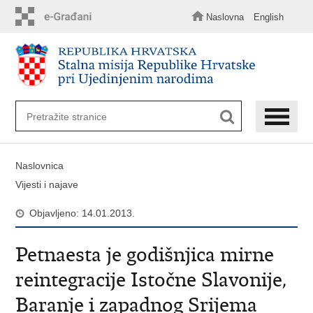
Preskoči
na
Naslovna
English
glavni
sadržaj
Naslovnica
Vijesti i najave
Objavljeno: 14.01.2013.
Petnaesta je godišnjica mirne
reintegracije Istočne Slavonije,
Baranje i zapadnog Srijema