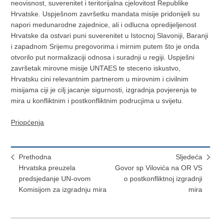
neovisnost, suverenitet i teritorijalna cjelovitost Republike
Hrvatske. Uspješnom završetku mandata misije pridonijeli su
napori medunarodne zajednice, ali i odlucna opredijeljenost
Hrvatske da ostvari puni suverenitet u Istocnoj Slavoniji, Baranji
i zapadnom Srijemu pregovorima i mirnim putem što je onda
otvorilo put normalizaciji odnosa i suradnji u regiji. Uspješni
završetak mirovne misije UNTAES te steceno iskustvo,
Hrvatsku cini relevantnim partnerom u mirovnim i civilnim
misijama ciji je cilj jacanje sigurnosti, izgradnja povjerenja te
mira u konfliktnim i postkonfliktnim podrucjima u svijetu.
Priopćenja
Prethodna
Sljedeća
Hrvatska preuzela
Govor sp Vilovića na OR VS
predsjedanje UN-ovom
o postkonfliktnoj izgradnji
Komisijom za izgradnju mira
mira