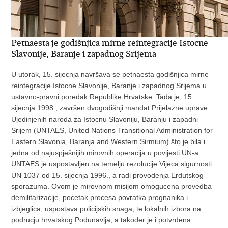
Petnaesta je godišnjica mirne reintegracije Istocne
Slavonije, Baranje i zapadnog Srijema
U utorak, 15. sijecnja navršava se petnaesta godišnjica mirne
reintegracije Istocne Slavonije, Baranje i zapadnog Srijema u
ustavno-pravni poredak Republike Hrvatske. Tada je, 15.
sijecnja 1998., završen dvogodišnji mandat Prijelazne uprave
Ujedinjenih naroda za Istocnu Slavoniju, Baranju i zapadni
Srijem (UNTAES, United Nations Transitional Administration for
Eastern Slavonia, Baranja and Western Sirmium) što je bila i
jedna od najuspješnijih mirovnih operacija u povijesti UN-a.
UNTAES je uspostavljen na temelju rezolucije Vijeca sigurnosti
UN 1037 od 15. sijecnja 1996., a radi provodenja Erdutskog
sporazuma. Ovom je mirovnom misijom omogucena provedba
demilitarizacije, pocetak procesa povratka prognanika i
izbjeglica, uspostava policijskih snaga, te lokalnih izbora na
podrucju hrvatskog Podunavlja, a takoder je i potvrdena