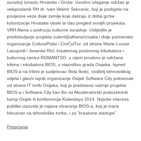
suradnji izmedu Hrvatske i Grcke. Uvodno izlaganje održao je
veleposlanik RH dr. Ivan Velimir Starcevic, koji je podsjetio na
povijesne veze dvije zemlje koje datiraju iz doba grcke
kolonizacije Hrvatske obale te dao pregled novijih projekata
VRH Atena u podrucju kulturne suradnje. Uslijedilo je
predstavljanje projekta culent@athens/croatia i dvije partnerske
organizacije CulturePolisi i CroCulTur, od strane Marie-Louize
Laoupodi i Jesenke Ricl, kreativnog poslovnog inkubatora i
kulturnog centra ROMANTSO, u cijem prostoru je održana
tribina i inkubatora BIOS, u vlasništvu grada Osijeka. Ispred
BIOS-a na tribini je sudjelovao Bela Ikotic, voditelj tehnološkog
odjela i glavni tajnik organizacije Osijek Software City pokrenute
od strane IT tvrtki Osijeka, koji je predstavio važnije projekte
BIOS-a i Software City kao što su Akceleratorski poduzetnicki
kamp Osijek ili konferencija Kulendays 2014. Najviše interesa
publike izazvala je najava otvaranja BIOS-a, koji je inace
fokusiran na tehnološke tvrtke, i za “kreativne startupe”.
Priopćenja