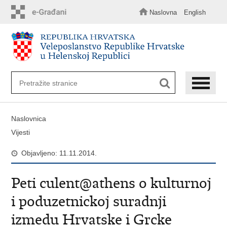
Preskoči
na
Naslovna
English
glavni
sadržaj
Naslovnica
Vijesti
Objavljeno: 11.11.2014.
Peti culent@athens o kulturnoj
i poduzetnickoj suradnji
izmedu Hrvatske i Grcke