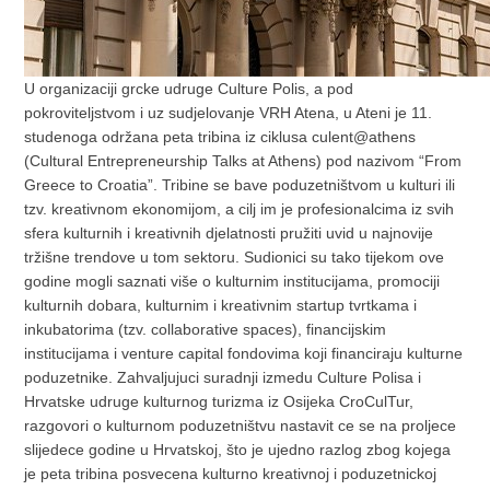
U organizaciji grcke udruge Culture Polis, a pod
pokroviteljstvom i uz sudjelovanje VRH Atena, u Ateni je 11.
studenoga održana peta tribina iz ciklusa culent@athens
(Cultural Entrepreneurship Talks at Athens) pod nazivom “From
Greece to Croatia”. Tribine se bave poduzetništvom u kulturi ili
tzv. kreativnom ekonomijom, a cilj im je profesionalcima iz svih
sfera kulturnih i kreativnih djelatnosti pružiti uvid u najnovije
tržišne trendove u tom sektoru. Sudionici su tako tijekom ove
godine mogli saznati više o kulturnim institucijama, promociji
kulturnih dobara, kulturnim i kreativnim startup tvrtkama i
inkubatorima (tzv. collaborative spaces), financijskim
institucijama i venture capital fondovima koji financiraju kulturne
poduzetnike. Zahvaljujuci suradnji izmedu Culture Polisa i
Hrvatske udruge kulturnog turizma iz Osijeka CroCulTur,
razgovori o kulturnom poduzetništvu nastavit ce se na proljece
slijedece godine u Hrvatskoj, što je ujedno razlog zbog kojega
je peta tribina posvecena kulturno kreativnoj i poduzetnickoj