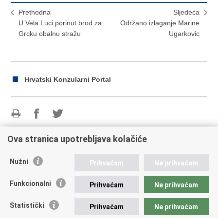
Prethodna
Sljedeća
U Vela Luci porinut brod za
Održano izlaganje Marine
Grcku obalnu stražu
Ugarkovic
Hrvatski Konzularni Portal
Ispiši
Podijeli
Podijeli
stranicu
na
na
Ova stranica upotrebljava kolačiće
Republika Hrvatska
Facebooku
Twitteru
Nužni
Ministarstvo vanjskih i europskih poslova
Prihvaćam
Ne prihvaćam
Trg N.Š. Zrinskog 7-8, 10000 Zagreb
tel.:
+385 (0)1 4569 964
Funkcionalni
Prihvaćam
Ne prihvaćam
fax: +385 (0)1 4551 795, +385 (0)1 4920 149
E-adresa:
ministarstvo@mvep.hr
Statistički
Prihvaćam
Ne prihvaćam