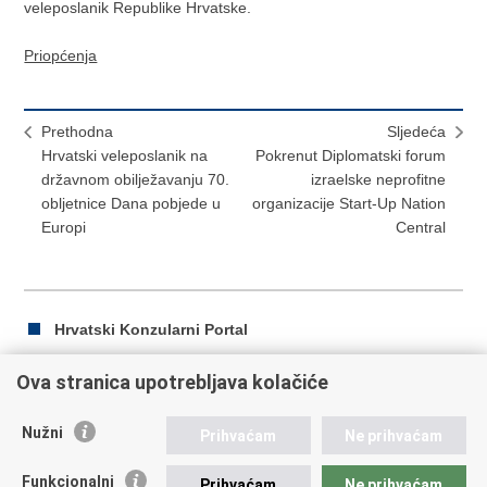
veleposlanik Republike Hrvatske.
Priopćenja
Prethodna
Sljedeća
Hrvatski veleposlanik na
Pokrenut Diplomatski forum
državnom obilježavanju 70.
izraelske neprofitne
obljetnice Dana pobjede u
organizacije Start-Up Nation
Europi
Central
Hrvatski Konzularni Portal
Ova stranica upotrebljava kolačiće
Ispiši
Podijeli
Podijeli
Nužni
Prihvaćam
Ne prihvaćam
stranicu
na
na
Republika Hrvatska
Facebooku
Twitteru
Funkcionalni
Prihvaćam
Ne prihvaćam