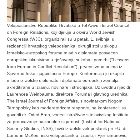
Veleposlanstvo Republike Hrvatske u Tel Avivu i Israel Council
on Foreign Relations, koji djeluje u okviru World Jewish
Congressa (WJC), organizirali su u petak, 1. svibnja, u
rezidenciji hrvatskog veleposlanika, okrugli stol u sklopu
Izraelsko-europskog foruma mladih diplomata posvecen
europskim iskustvima u rješavanju sukoba i pomirbi ("Lessons
from Europe in Conflict Resolution"), prvenstveno onima iz
Sjeverne Irske i jugoistocne Europe. Konferencija je okupila
mlade izraelske diplomate i diplomate europskih zemalja
akreditirane u Izraelu, novinare i strucnjake. Uz uvodnu rijec dr.
Laurencea Weinbauma, direktora Foruma i glavnog urednika
The Israel Journal of Foreign Affairs, s novinarkom Nogom
Tarnopolsky kao moderatoricom rasprave, na konferenciji su
govorili dr. Oded Eran, vodeci istraživac s telavivskog Instituta
za proucavanje nacionalne sigurnosti (Institut for National
Security Studies, INSS), bivši izraelski veleposlanik pri EU, dr.
Eamonn McKee, irski veleposlanik u Izraelu, i Pjer šimunovic,