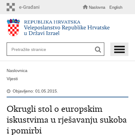
Preskoči
na
Naslovna
English
glavni
sadržaj
Naslovnica
Vijesti
Objavljeno: 01.05.2015.
Okrugli stol o europskim
iskustvima u rješavanju sukoba
i pomirbi