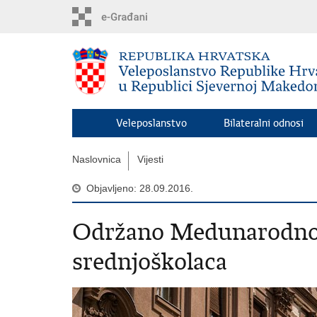
Preskoči
na
glavni
sadržaj
Veleposlanstvo
Bilateralni odnosi
Naslovnica
Vijesti
Objavljeno: 28.09.2016.
Održano Medunarodno 
srednjoškolaca