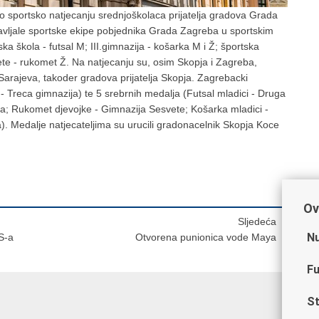
 sportsko natjecanju srednjoškolaca prijatelja gradova Grada
vljale sportske ekipe pobjednika Grada Zagreba u sportskim
škola - futsal M; III.gimnazija - košarka M i Ž; športska
te - rukomet Ž. Na natjecanju su, osim Skopja i Zagreba,
 Sarajeva, takoder gradova prijatelja Skopja. Zagrebacki
 - Treca gimnazija) te 5 srebrnih medalja (Futsal mladici - Druga
a; Rukomet djevojke - Gimnazija Sesvete; Košarka mladici -
). Medalje natjecateljima su urucili gradonacelnik Skopja Koce
Ov
Sljedeća
Nu
S-a
Otvorena punionica vode Maya
Fu
St