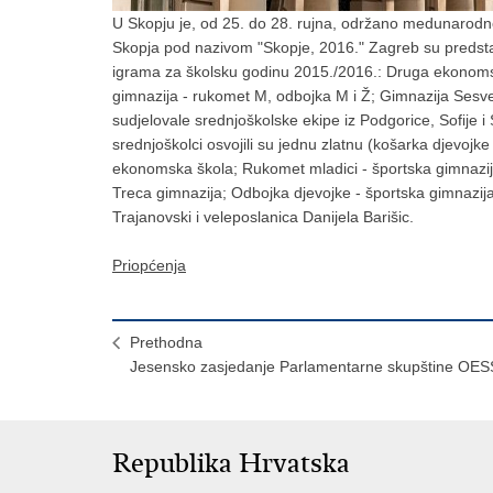
U Skopju je, od 25. do 28. rujna, održano medunarodno
Skopja pod nazivom "Skopje, 2016." Zagreb su predsta
igrama za školsku godinu 2015./2016.: Druga ekonomska 
gimnazija - rukomet M, odbojka M i Ž; Gimnazija Sesve
sudjelovale srednjoškolske ekipe iz Podgorice, Sofije i
srednjoškolci osvojili su jednu zlatnu (košarka djevojke
ekonomska škola; Rukomet mladici - športska gimnazij
Treca gimnazija; Odbojka djevojke - športska gimnazija
Trajanovski i veleposlanica Danijela Barišic.
Priopćenja
Prethodna
Jesensko zasjedanje Parlamentarne skupštine OES
Republika Hrvatska