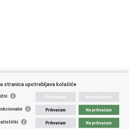
a stranica upotrebljava kolačiće
žni
Prihvaćam
Ne prihvaćam
nkcionalni
Prihvaćam
Ne prihvaćam
atistički
Prihvaćam
Ne prihvaćam