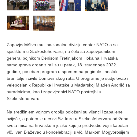
Zapovjedništvo multinacionalne divizije centar NATO-a sa
sjedištem u Szekesfehervaru, na čelu sa zapovjednikom
general bojnikom Denisom Tretinjakom i lokalna Hrvatska
samouprava organizirali su u petak, 18. studenoga 2022.
godine, poseban program u spomen na poginule i nestale
branitelje i civile Domovinskog rata. U programu je sudjelovao i
veleposlanik Republike Hrvatske u Mađarskoj Mladen Andrlić sa
suradnicima, kao i zapovjednici NATO postrojbi u
Szekesfehervaru.
Na središnjem vojnom groblju položeni su vijenci i zapaljene
svijeće, a potom je u crkvi Sv. Imre u Szekesfehervaru održana
sveta misa na hrvatskom jeziku koju je predvodio vojni kapelan
vlč. Ivan Blaževac u koncelebraciji s vlč. Markom Mogyorosijem