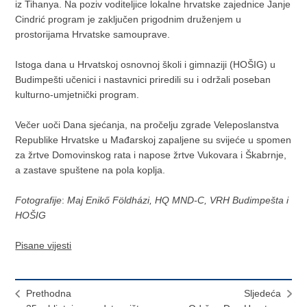
iz Tihanya. Na poziv voditeljice lokalne hrvatske zajednice Janje
Cindrić program je zaključen prigodnim druženjem u
prostorijama Hrvatske samouprave.
Istoga dana u Hrvatskoj osnovnoj školi i gimnaziji (HOŠIG) u
Budimpešti učenici i nastavnici priredili su i održali poseban
kulturno-umjetnički program.
Večer uoči Dana sjećanja, na pročelju zgrade Veleposlanstva
Republike Hrvatske u Mađarskoj zapaljene su svijeće u spomen
za žrtve Domovinskog rata i napose žrtve Vukovara i Škabrnje,
a zastave spuštene na pola koplja.
Fotografije
:
Maj
Enikő Földházi, HQ MND-C, VRH Budimpešta i
HOŠIG
Pisane vijesti
Prethodna
Sljedeća