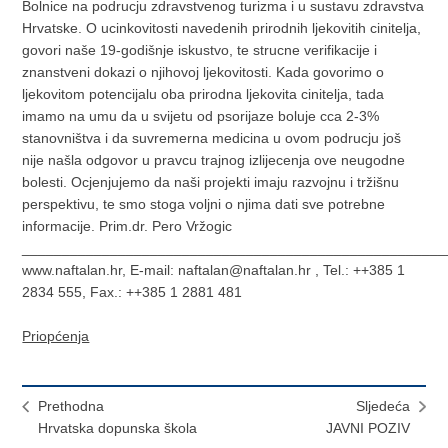
Bolnice na podrucju zdravstvenog turizma i u sustavu zdravstva
Hrvatske. O ucinkovitosti navedenih prirodnih ljekovitih cinitelja,
govori naše 19-godišnje iskustvo, te strucne verifikacije i
znanstveni dokazi o njihovoj ljekovitosti. Kada govorimo o
ljekovitom potencijalu oba prirodna ljekovita cinitelja, tada
imamo na umu da u svijetu od psorijaze boluje cca 2-3%
stanovništva i da suvremerna medicina u ovom podrucju još
nije našla odgovor u pravcu trajnog izlijecenja ove neugodne
bolesti. Ocjenjujemo da naši projekti imaju razvojnu i tržišnu
perspektivu, te smo stoga voljni o njima dati sve potrebne
informacije. Prim.dr. Pero Vržogic
_____________________________________________________
www.naftalan.hr, E-mail: naftalan@naftalan.hr , Tel.: ++385 1
2834 555, Fax.: ++385 1 2881 481
Priopćenja
Prethodna
Sljedeća
Hrvatska dopunska škola
JAVNI POZIV