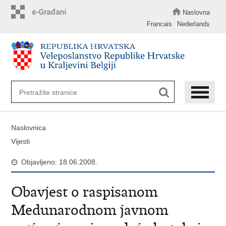
Preskoči
na
Naslovna
glavni
Francais
Nederlands
sadržaj
Naslovnica
Vijesti
Objavljeno: 18.06.2008.
Obavjest o raspisanom
Medunarodnom javnom