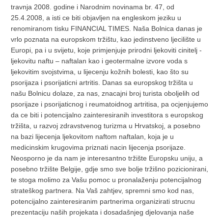
travnja 2008. godine i Narodnim novinama br. 47, od
25.4.2008, a isti ce biti objavljen na engleskom jeziku u
renomiranom tisku FINANCIAL TIMES. Naša Bolnica danas je
vrlo poznata na europskom tržištu, kao jedinstveno ljecilište u
Europi, pa i u svijetu, koje primjenjuje prirodni ljekoviti cinitelj -
ljekovitu naftu – naftalan kao i geotermalne izvore voda s
ljekovitim svojstvima, u lijecenju kožnih bolesti, kao što su
psorijaza i psorijaticni artritis. Danas sa europskog tržišta u
našu Bolnicu dolaze, za nas, znacajni broj turista oboljelih od
psorijaze i psorijaticnog i reumatoidnog artritisa, pa ocjenjujemo
da ce biti i potencijalno zainteresiranih investitora s europskog
tržišta, u razvoj zdravstvenog turizma u Hrvatskoj, a posebno
na bazi lijecenja ljekovitom naftom naftalan, koja je u
medicinskim krugovima priznati nacin lijecenja psorijaze.
Neosporno je da nam je interesantno tržište Europsku uniju, a
posebno tržište Belgije, gdje smo sve bolje tržišno pozicionirani,
te stoga molimo za Vašu pomoc u pronalaženju potencijalnog
strateškog partnera. Na Vaš zahtjev, spremni smo kod nas,
potencijalno zainteresiranim partnerima organizirati strucnu
prezentaciju naših projekata i dosadašnjeg djelovanja naše