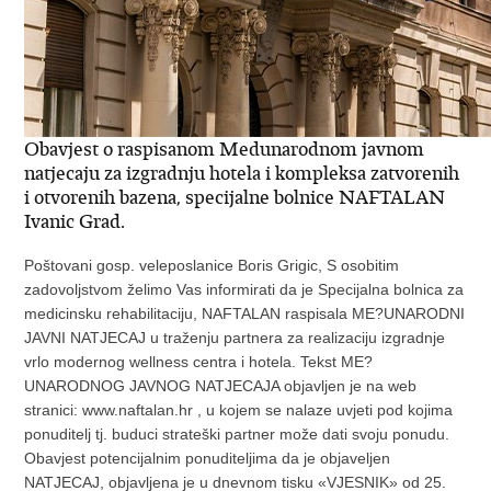
Obavjest o raspisanom Medunarodnom javnom
natjecaju za izgradnju hotela i kompleksa zatvorenih
i otvorenih bazena, specijalne bolnice NAFTALAN
Ivanic Grad.
Poštovani gosp. veleposlanice Boris Grigic, S osobitim
zadovoljstvom želimo Vas informirati da je Specijalna bolnica za
medicinsku rehabilitaciju, NAFTALAN raspisala ME?UNARODNI
JAVNI NATJECAJ u traženju partnera za realizaciju izgradnje
vrlo modernog wellness centra i hotela. Tekst ME?
UNARODNOG JAVNOG NATJECAJA objavljen je na web
stranici: www.naftalan.hr , u kojem se nalaze uvjeti pod kojima
ponuditelj tj. buduci strateški partner može dati svoju ponudu.
Obavjest potencijalnim ponuditeljima da je objaveljen
NATJECAJ, objavljena je u dnevnom tisku «VJESNIK» od 25.