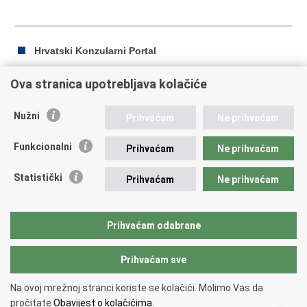
Hrvatski Konzularni Portal
Ova stranica upotrebljava kolačiće
Ispiši
Podijeli
Podijeli
Nužni
Prihvaćam
Ne prihvaćam
stranicu
na
na
Republika Hrvatska
Facebooku
Twitteru
Funkcionalni
Prihvaćam
Ne prihvaćam
Ministarstvo vanjskih i europskih poslova
Statistički
Prihvaćam
Ne prihvaćam
Trg N.Š. Zrinskog 7-8, 10000 Zagreb
tel.:
+385 (0)1 4569 964
fax: +385 (0)1 4551 795, +385 (0)1 4920 149
Prihvaćam odabrane
E-adresa:
ministarstvo@mvep.hr
Prihvaćam sve
Povratak na vrh
Na ovoj mrežnoj stranci koriste se kolačići. Molimo Vas da
Copyright © 2026 Ministarstvo vanjskih i europskih poslova.
Uvjeti
pročitate
Obavijest o kolačićima.