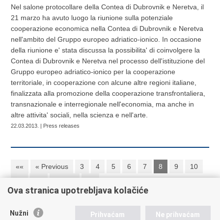
Nel salone protocollare della Contea di Dubrovnik e Neretva, il
21 marzo ha avuto luogo la riunione sulla potenziale
cooperazione economica nella Contea di Dubrovnik e Neretva
nell'ambito del Gruppo europeo adriatico-ionico. In occasione
della riunione e' stata discussa la possibilita' di coinvolgere la
Contea di Dubrovnik e Neretva nel processo dell'istituzione del
Gruppo europeo adriatico-ionico per la cooperazione
territoriale, in cooperazione con alcune altre regioni italiane,
finalizzata alla promozione della cooperazione transfrontaliera,
transnazionale e interregionale nell'economia, ma anche in
altre attivita' sociali, nella scienza e nell'arte.
22.03.2013. | Press releases
««
« Previous
3
4
5
6
7
8
9
10
11
12
Next »
»»
Ova stranica upotrebljava kolačiće
Nužni
Prihvaćam
Ne prihvaćam