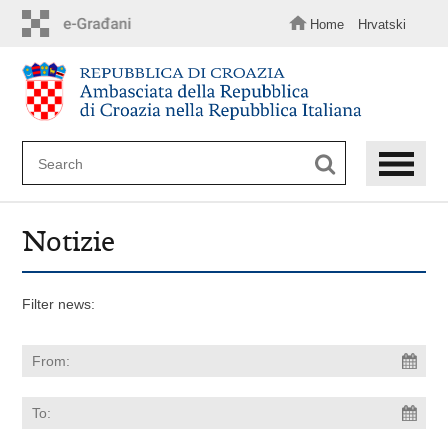
Skip
to
Home
Hrvatski
main
content
Notizie
Filter news: