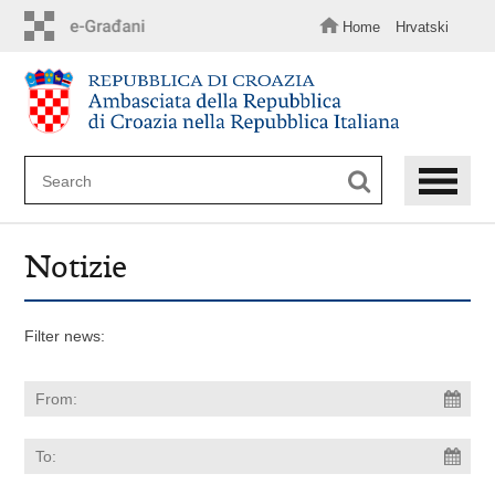
Skip
to
Home
Hrvatski
main
content
Notizie
Filter news: