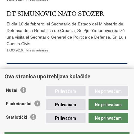
DT SIMUNOVIC NATO STOZER
El día 16 de febrero, el Secretario de Estado del Ministerio de
Defensa de la República de Croacia, Sr. Pjer šimunovic realizó
una visita al Secretario General de Política de Defensa, Sr. Luis
Cuesta Civis.
17.03.2010. | Press releases
««
« Previous
7
8
9
10
11
12
13
Ova stranica upotrebljava kolačiće
14
15
16
Next »
»»
Nužni
Prihvaćam
Ne prihvaćam
Funkcionalni
Prihvaćam
Ne prihvaćam
Republic of Croatia
Statistički
Prihvaćam
Ne prihvaćam
REPUBLIC OF CROATIA Ministry of Foreign and European
Affairs Trg N.Š. Zrinskog 7-8, 10000 Zagreb tel.:
+385 (0)1
4569 964 faks: +385 (0)1 4551 795, +385 (0)1 4920 149 E-