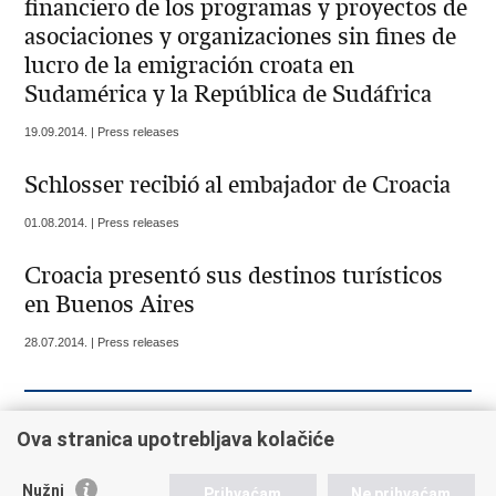
financiero de los programas y proyectos de
asociaciones y organizaciones sin fines de
lucro de la emigración croata en
Sudamérica y la República de Sudáfrica
19.09.2014. | Press releases
Schlosser recibió al embajador de Croacia
01.08.2014. | Press releases
Croacia presentó sus destinos turísticos
en Buenos Aires
28.07.2014. | Press releases
««
« Previous
8
9
10
11
12
13
Ova stranica upotrebljava kolačiće
Next »
Nužni
Prihvaćam
Ne prihvaćam